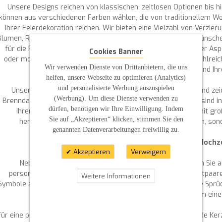
Unsere Designs reichen von klassischen, zeitlosen Optionen bis h
können aus verschiedenen Farben wählen, die von traditionellem We
Ihrer Feierdekoration reichen. Wir bieten eine Vielzahl von Verzier
Blumen, Ranken und Strasssteine, um Ihre Kerze nach Ihren Wünschen
für die Personalisierung Ihrer Kerze ist ebenfalls ein wichtiger As
Cookies Banner
oder moderne Sans-Serif-Optionen bevorzugen, wir bieten zahlreich
Wir verwenden Dienste von Drittanbietern, die uns
dass Ihre Kerze perfekt zu Ihrem Stil und Ihr
helfen, unsere Webseite zu optimieren (Analytics)
und personalisierte Werbung auszuspielen
Unsere Kerzen werden sorgfältig in Handarbeit gefertigt und zei
(Werbung). Um diese Dienste verwenden zu
Brenndauer sowie durch die hohe Qualität der Kerze aus. Sie sind i
dürfen, benötigen wir Ihre Einwilligung. Indem
Ihren Bedürfnissen gerecht zu werden. Jede Kerze wird mit gro
Sie auf „Akzeptieren“ klicken, stimmen Sie den
hergestellt, um sicherzustellen, dass sie nicht nur schön, son
genannten Datenverarbeitungen freiwillig zu.
Gestalten Sie Ihre individuelle Hochz
Akzeptieren
Verweigern
Neben der Auswahl der Farben und Verzierungen können Sie au
personalisieren. Geben Sie uns einfach die Namen des Brautpaa
Weitere Informationen
Symbole an, und wir setzen Ihre Vorstellungen um. Für längere Spr
Ihnen gerne zur Verfügung, um gemeinsam eine 
Für eine perfekte Präsentation Ihrer Kerzen bieten wir passende Ke