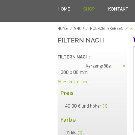
HOME
SHOP
KONTAKT
HOME
SHOP
HOCHZEITSKERZEN
/
/
/
WI
FILTERN NACH
FILTERN NACH:
Kerzengröße -
Candle size:
200 x 80 mm
Alles entfernen
Preis
40,00 €
und höher
(1)
Farbe
türkis
(1)