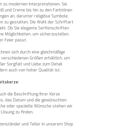
in zu modernen Interpretationen. Sie
iß und Creme bis hin zu den Farbtönen
ungen an, darunter religiöse Symbole,
 zu gestalten. Die Wahl der Schriftart
pekt. Ob Sie elegante Serifenschriften
e Möglichkeiten, um sicherzustellen,
er Feier passt.
chnen sich durch eine gleichmäßige
n verschiedenen Größen erhältlich, um
ßer Sorgfalt und Liebe zum Detail
dern auch von hoher Qualität ist.
eitskerze:
ch die Beschriftung Ihrer Kerze
res, das Datum und die gewünschten
üche oder spezielle Wünsche stehen wir
Lösung zu finden.
rzenständer und Teller in unserem Shop