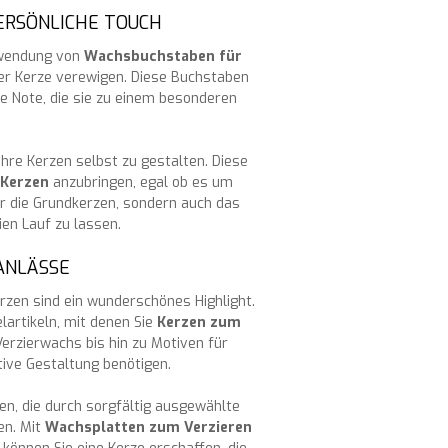
ERSÖNLICHE TOUCH
erwendung von
Wachsbuchstaben für
rer Kerze verewigen. Diese Buchstaben
he Note, die sie zu einem besonderen
Ihre Kerzen selbst zu gestalten. Diese
 Kerzen
anzubringen, egal ob es um
r die Grundkerzen, sondern auch das
ien Lauf zu lassen.
ANLÄSSE
rzen sind ein wunderschönes Highlight.
lartikeln, mit denen Sie
Kerzen zum
rzierwachs bis hin zu Motiven für
ative Gestaltung benötigen.
en, die durch sorgfältig ausgewählte
en. Mit
Wachsplatten zum Verzieren