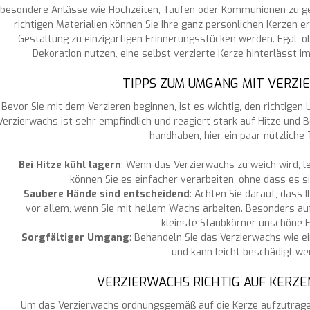
besondere Anlässe wie Hochzeiten, Taufen oder Kommunionen zu ges
richtigen Materialien können Sie Ihre ganz persönlichen Kerzen ers
Gestaltung zu einzigartigen Erinnerungsstücken werden. Egal, o
Dekoration nutzen, eine selbst verzierte Kerze hinterlässt i
TIPPS ZUM UMGANG MIT VERZ
Bevor Sie mit dem Verzieren beginnen, ist es wichtig, den richtige
Verzierwachs ist sehr empfindlich und reagiert stark auf Hitze un
handhaben, hier ein paar nützliche 
Bei Hitze kühl lagern
: Wenn das Verzierwachs zu weich wird, le
können Sie es einfacher verarbeiten, ohne dass es s
Saubere Hände sind entscheidend
: Achten Sie darauf, dass 
vor allem, wenn Sie mit hellem Wachs arbeiten. Besonders a
kleinste Staubkörner unschöne F
Sorgfältiger Umgang
: Behandeln Sie das Verzierwachs wie ei
und kann leicht beschädigt we
VERZIERWACHS RICHTIG AUF KERZE
Um das Verzierwachs ordnungsgemäß auf die Kerze aufzutragen,