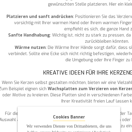
gewünschten Stelle platzieren. Hier ein klei
Platzieren und sanft andrücken
: Positionieren Sie das Verzie
vorsichtig mit Ihrer warmen Hand oder Ihrem warmen Finge
empfiehlt es sich, die ganze Hand 
Sanfte Handhabung
: Wichtig ist, nicht zu stark zu pressen,
zurückbleiben könnten.
Wärme nutzen
: Die Wärme Ihrer Hände sorgt dafür, dass s
verbindet. Sollte eine Ecke sich nicht richtig befestigen, wied
die Umgebung oder Ihre Finger zu k
KREATIVE IDEEN FÜR IHRE KERZE
Wenn Sie Kerzen selbst gestalten möchten, bieten wir eine Vielzahl
Zum Beispiel eignen sich
Wachsplatten zum Verzieren von Kerze
oder Motive zu kreieren. Diese Platten sind in verschiedenen Farbe
Ihrer Kreativität freien Lauf lassen 
Für die Gestaltung von
Motiven für Kommunionkerzen
oder Tau
Cookies Banner
Auswahl an Symbolen und Verzierungen an. Ob Kreuze, Tauben oder 
Ihre Kerze nach Ihren Wünschen verzieren und sie zu e
Wir verwenden Dienste von Drittanbietern, die uns