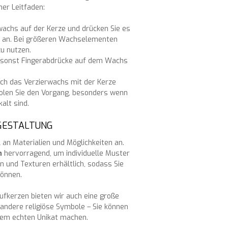
ner Leitfaden:
rwachs auf der Kerze und drücken Sie es
r an. Bei größeren Wachselementen
zu nutzen.
 da sonst Fingerabdrücke auf dem Wachs
ich das Verzierwachs mit der Kerze
erholen Sie den Vorgang, besonders wenn
alt sind.
NGESTALTUNG
 an Materialien und Möglichkeiten an.
n
hervorragend, um individuelle Muster
n und Texturen erhältlich, sodass Sie
können.
fkerzen bieten wir auch eine große
andere religiöse Symbole – Sie können
inem echten Unikat machen.