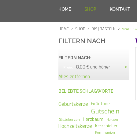
HOME
SHOP
KONTAKT
HOME
SHOP
DIY | BASTELN
/
/
/
WACHS
FILTERN NACH
FILTERN NACH:
8,00 € und höher
Preis:
Alles entfernen
BELIEBTE SCHLAGWORTE
Geburtskerze
Grüntöne
Gutschein
Herzbaum
Gästekerzen
Herzen
Hochzeitskerze
Kerzenteller
Kommunion