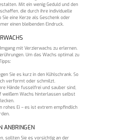
talten. Mit ein wenig Geduld und den
chaffen, die durch ihre individuelle
b Sie eine Kerze als Geschenk oder
mmer einen bleibenden Eindruck.
IERWACHS
n Umgang mit Verzierwachs zu erlernen.
d Berührungen. Um das Wachs optimal zu
Tipps:
gen Sie es kurz in den Kühlschrank. So
ich verformt oder schmilzt.
Ihre Hände fusselfrei und sauber sind,
uf weißem Wachs hinterlassen selbst
lecken.
n rohes Ei – es ist extrem empfindlich
rden.
N ANBRINGEN
 sollten Sie es vorsichtig an der