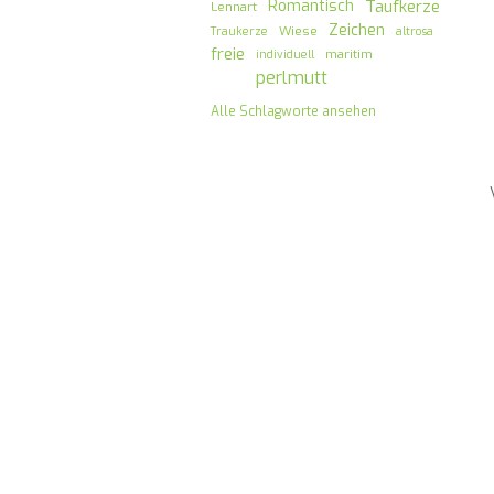
Romantisch
Taufkerze
Lennart
Zeichen
Wiese
Traukerze
altrosa
freie
maritim
individuell
perlmutt
Alle Schlagworte ansehen