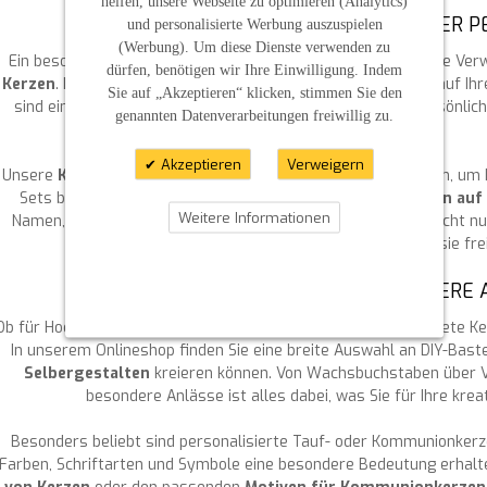
helfen, unsere Webseite zu optimieren (Analytics)
WACHSBUCHSTABEN FÜR KERZEN – DER P
und personalisierte Werbung auszuspielen
(Werbung). Um diese Dienste verwenden zu
Ein besonders schöner Weg, Kerzen zu personalisieren, ist die V
dürfen, benötigen wir Ihre Einwilligung. Indem
Kerzen
. Damit können Sie Namen, Daten oder kurze Sprüche auf Ih
Sie auf „Akzeptieren“ klicken, stimmen Sie den
sind einfach anzubringen und verleihen Ihrer Kerze eine persönlic
genannten Datenverarbeitungen freiwillig zu.
Geschenk macht.
Akzeptieren
Verweigern
Unsere
Kerzen-Bastelsets
enthalten alles, was Sie benötigen, um 
Sets bieten eine tolle Möglichkeit, individuelle
Verzierungen auf
Weitere Informationen
Namen, Daten oder besondere Symbole geht. Sie erhalten nicht nu
passende Verziermaterial, um Ihrer Fantasie fre
DIY-BASTELN FÜR BESONDERE 
Ob für Hochzeiten, Taufen oder Kommunionen – selbst gestaltete Ke
In unserem Onlineshop finden Sie eine breite Auswahl an DIY-Baste
Selbergestalten
kreieren können. Von Wachsbuchstaben über Ve
besondere Anlässe ist alles dabei, was Sie für Ihre kre
Besonders beliebt sind personalisierte Tauf- oder Kommunionkerz
Farben, Schriftarten und Symbole eine besondere Bedeutung erhalt