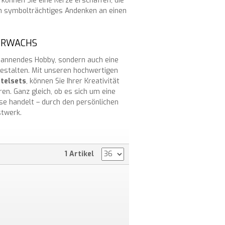
können Sie eine Kerze erschaffen, die
n symbolträchtiges Andenken an einen
IERWACHS
spannendes Hobby, sondern auch eine
gestalten. Mit unseren hochwertigen
telsets
, können Sie Ihrer Kreativität
ren. Ganz gleich, ob es sich um eine
se handelt – durch den persönlichen
stwerk.
1 Artikel