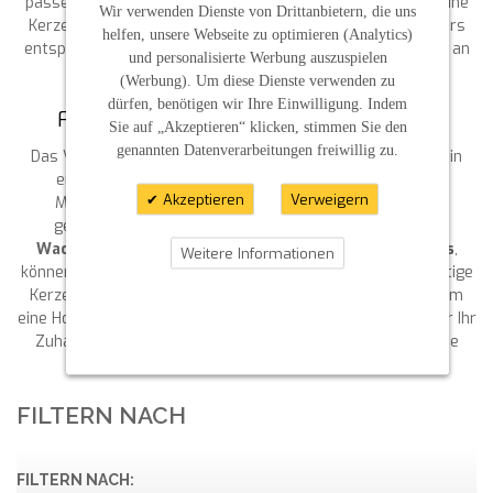
passenden
Motiven für Kommunionkerzen
können Sie eine
Wir verwenden Dienste von Drittanbietern, die uns
Kerze erschaffen, die genau den Wünschen des Empfängers
helfen, unsere Webseite zu optimieren (Analytics)
entspricht und gleichzeitig ein symbolträchtiges Andenken an
und personalisierte Werbung auszuspielen
einen wichtigen Tag darstellt.
(Werbung). Um diese Dienste verwenden zu
dürfen, benötigen wir Ihre Einwilligung. Indem
FAZIT: KREATIVITÄT MIT VERZIERWACHS
Sie auf „Akzeptieren“ klicken, stimmen Sie den
genannten Datenverarbeitungen freiwillig zu.
Das Verzieren von Kerzen mit Verzierwachs ist nicht nur ein
entspannendes Hobby, sondern auch eine großartige
Akzeptieren
Verweigern
Möglichkeit, besondere Anlässe noch persönlicher zu
gestalten. Mit unseren hochwertigen Materialien, wie
Wachsbuchstaben für Kerzen
oder
Kerzen-Bastelsets
,
Weitere Informationen
können Sie Ihrer Kreativität freien Lauf lassen und einzigartige
Kerzen für jeden Anlass kreieren. Ganz gleich, ob es sich um
eine Hochzeitskerze, eine
Taufkerze
oder eine Dekokerze für Ihr
Zuhause handelt – durch den persönlichen Touch wird jede
Kerze zu einem Kunstwerk.
FILTERN NACH
FILTERN NACH: