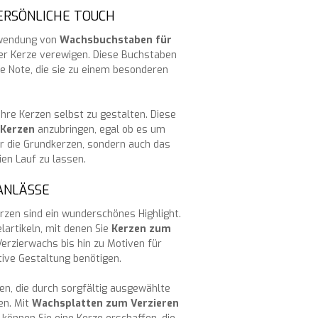
ERSÖNLICHE TOUCH
erwendung von
Wachsbuchstaben für
rer Kerze verewigen. Diese Buchstaben
he Note, die sie zu einem besonderen
Ihre Kerzen selbst zu gestalten. Diese
 Kerzen
anzubringen, egal ob es um
r die Grundkerzen, sondern auch das
ien Lauf zu lassen.
ANLÄSSE
rzen sind ein wunderschönes Highlight.
lartikeln, mit denen Sie
Kerzen zum
rzierwachs bis hin zu Motiven für
ative Gestaltung benötigen.
en, die durch sorgfältig ausgewählte
en. Mit
Wachsplatten zum Verzieren