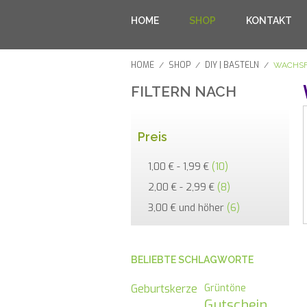
HOME
SHOP
KONTAKT
HOME
SHOP
DIY | BASTELN
/
/
/
WACHSF
FILTERN NACH
Preis
1,00 €
-
1,99 €
(10)
2,00 €
-
2,99 €
(8)
3,00 €
und höher
(6)
BELIEBTE SCHLAGWORTE
Geburtskerze
Grüntöne
Gutschein