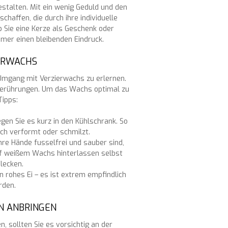
talten. Mit ein wenig Geduld und den
chaffen, die durch ihre individuelle
b Sie eine Kerze als Geschenk oder
mmer einen bleibenden Eindruck.
IERWACHS
n Umgang mit Verzierwachs zu erlernen.
d Berührungen. Um das Wachs optimal zu
Tipps:
gen Sie es kurz in den Kühlschrank. So
ich verformt oder schmilzt.
Ihre Hände fusselfrei und sauber sind,
uf weißem Wachs hinterlassen selbst
lecken.
n rohes Ei – es ist extrem empfindlich
rden.
N ANBRINGEN
 sollten Sie es vorsichtig an der