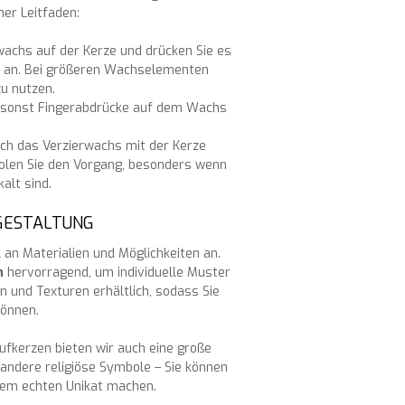
ner Leitfaden:
rwachs auf der Kerze und drücken Sie es
r an. Bei größeren Wachselementen
zu nutzen.
 da sonst Fingerabdrücke auf dem Wachs
ich das Verzierwachs mit der Kerze
erholen Sie den Vorgang, besonders wenn
alt sind.
NGESTALTUNG
 an Materialien und Möglichkeiten an.
n
hervorragend, um individuelle Muster
n und Texturen erhältlich, sodass Sie
können.
fkerzen bieten wir auch eine große
andere religiöse Symbole – Sie können
inem echten Unikat machen.