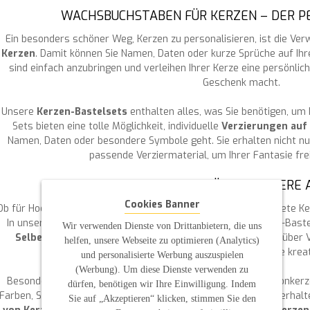
WACHSBUCHSTABEN FÜR KERZEN – DER P
Ein besonders schöner Weg, Kerzen zu personalisieren, ist die V
Kerzen
. Damit können Sie Namen, Daten oder kurze Sprüche auf Ih
sind einfach anzubringen und verleihen Ihrer Kerze eine persönlic
Geschenk macht.
Unsere
Kerzen-Bastelsets
enthalten alles, was Sie benötigen, um 
Sets bieten eine tolle Möglichkeit, individuelle
Verzierungen auf
Namen, Daten oder besondere Symbole geht. Sie erhalten nicht nu
passende Verziermaterial, um Ihrer Fantasie fre
DIY-BASTELN FÜR BESONDERE 
Cookies Banner
Ob für Hochzeiten, Taufen oder Kommunionen – selbst gestaltete Ke
In unserem Onlineshop finden Sie eine breite Auswahl an DIY-Baste
Wir verwenden Dienste von Drittanbietern, die uns
Selbergestalten
kreieren können. Von Wachsbuchstaben über Ve
helfen, unsere Webseite zu optimieren (Analytics)
besondere Anlässe ist alles dabei, was Sie für Ihre kre
und personalisierte Werbung auszuspielen
(Werbung). Um diese Dienste verwenden zu
Besonders beliebt sind personalisierte Tauf- oder Kommunionkerz
dürfen, benötigen wir Ihre Einwilligung. Indem
Farben, Schriftarten und Symbole eine besondere Bedeutung erhalt
Sie auf „Akzeptieren“ klicken, stimmen Sie den