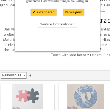
von Kerzen
oder den passenden
Motiven für Kommunionkerzen
genannten Datenverarbeitungen freiwillig zu.
genau den Wünschen des Empfängers entspricht und gleichzeitig ei
wichtigen Tag darstellt.
Akzeptieren
Verweigern
FAZIT: KREATIVITÄT MIT VERZ
Weitere Informationen
Das Verzieren von Kerzen mit Verzierwachs ist nicht nur ein ent
großartige Möglichkeit, besondere Anlässe noch persönlicher zu 
Materialien, wie
Wachsbuchstaben für Kerzen
oder
Kerzen-Bas
freien Lauf lassen und einzigartige Kerzen für jeden Anlass kreie
Hochzeitskerze, eine
Taufkerze
oder eine Dekokerze für Ihr Zuhau
Touch wird jede Kerze zu einem Kun