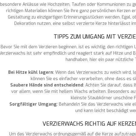
besondere Anlässe wie Hochzeiten, Taufen oder Kommunionen zu ges
richtigen Materialien können Sie Ihre ganz persönlichen Kerzen ers
Gestaltung zu einzigartigen Erinnerungsstücken werden. Egal, o
Dekoration nutzen, eine selbst verzierte Kerze hinterlässt i
TIPPS ZUM UMGANG MIT VERZ
Bevor Sie mit dem Verzieren beginnen, ist es wichtig, den richtige
Verzierwachs ist sehr empfindlich und reagiert stark auf Hitze un
handhaben, hier ein paar nützliche 
Bei Hitze kühl lagern
: Wenn das Verzierwachs zu weich wird, le
können Sie es einfacher verarbeiten, ohne dass es s
Saubere Hände sind entscheidend
: Achten Sie darauf, dass 
vor allem, wenn Sie mit hellem Wachs arbeiten. Besonders a
kleinste Staubkörner unschöne F
Sorgfältiger Umgang
: Behandeln Sie das Verzierwachs wie ei
und kann leicht beschädigt we
VERZIERWACHS RICHTIG AUF KERZE
Um das Verzierwachs ordnungsgemäß auf die Kerze aufzutragen,