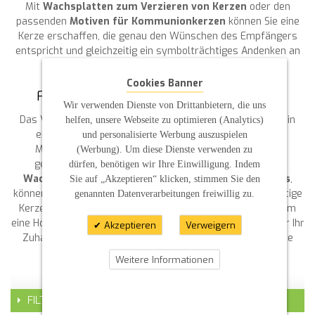
Mit
Wachsplatten zum Verzieren von Kerzen
oder den
passenden
Motiven für Kommunionkerzen
können Sie eine
Kerze erschaffen, die genau den Wünschen des Empfängers
entspricht und gleichzeitig ein symbolträchtiges Andenken an
einen wichtigen Tag darstellt.
Cookies Banner
FAZIT: KREATIVITÄT MIT VERZIERWACHS
Wir verwenden Dienste von Drittanbietern, die uns
Das Verzieren von Kerzen mit Verzierwachs ist nicht nur ein
helfen, unsere Webseite zu optimieren (Analytics)
entspannendes Hobby, sondern auch eine großartige
und personalisierte Werbung auszuspielen
Möglichkeit, besondere Anlässe noch persönlicher zu
(Werbung). Um diese Dienste verwenden zu
gestalten. Mit unseren hochwertigen Materialien, wie
dürfen, benötigen wir Ihre Einwilligung. Indem
Wachsbuchstaben für Kerzen
oder
Kerzen-Bastelsets
,
Sie auf „Akzeptieren“ klicken, stimmen Sie den
können Sie Ihrer Kreativität freien Lauf lassen und einzigartige
genannten Datenverarbeitungen freiwillig zu.
Kerzen für jeden Anlass kreieren. Ganz gleich, ob es sich um
eine Hochzeitskerze, eine
Taufkerze
oder eine Dekokerze für Ihr
Akzeptieren
Verweigern
Zuhause handelt – durch den persönlichen Touch wird jede
Kerze zu einem Kunstwerk.
Weitere Informationen
FILTER