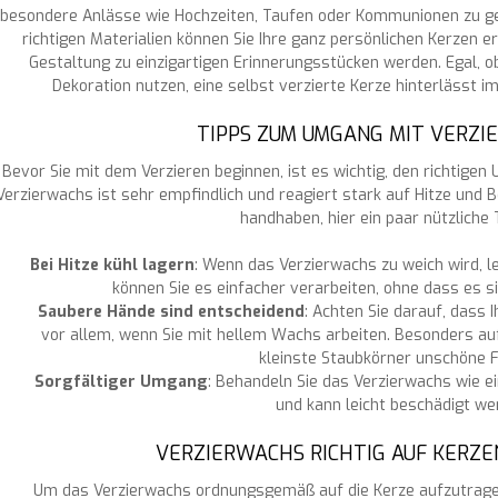
besondere Anlässe wie Hochzeiten, Taufen oder Kommunionen zu ges
richtigen Materialien können Sie Ihre ganz persönlichen Kerzen ers
Gestaltung zu einzigartigen Erinnerungsstücken werden. Egal, o
Dekoration nutzen, eine selbst verzierte Kerze hinterlässt i
TIPPS ZUM UMGANG MIT VERZ
Bevor Sie mit dem Verzieren beginnen, ist es wichtig, den richtige
Verzierwachs ist sehr empfindlich und reagiert stark auf Hitze un
handhaben, hier ein paar nützliche 
Bei Hitze kühl lagern
: Wenn das Verzierwachs zu weich wird, le
können Sie es einfacher verarbeiten, ohne dass es s
Saubere Hände sind entscheidend
: Achten Sie darauf, dass 
vor allem, wenn Sie mit hellem Wachs arbeiten. Besonders a
kleinste Staubkörner unschöne F
Sorgfältiger Umgang
: Behandeln Sie das Verzierwachs wie ei
und kann leicht beschädigt we
VERZIERWACHS RICHTIG AUF KERZE
Um das Verzierwachs ordnungsgemäß auf die Kerze aufzutragen,