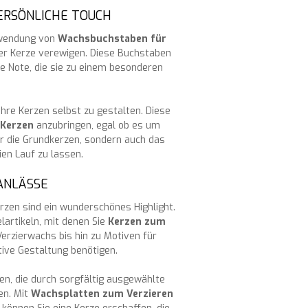
ERSÖNLICHE TOUCH
erwendung von
Wachsbuchstaben für
rer Kerze verewigen. Diese Buchstaben
he Note, die sie zu einem besonderen
Ihre Kerzen selbst zu gestalten. Diese
 Kerzen
anzubringen, egal ob es um
r die Grundkerzen, sondern auch das
ien Lauf zu lassen.
ANLÄSSE
rzen sind ein wunderschönes Highlight.
lartikeln, mit denen Sie
Kerzen zum
rzierwachs bis hin zu Motiven für
ative Gestaltung benötigen.
en, die durch sorgfältig ausgewählte
en. Mit
Wachsplatten zum Verzieren