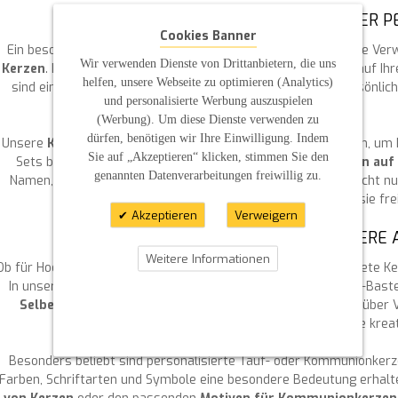
WACHSBUCHSTABEN FÜR KERZEN – DER P
Cookies Banner
Ein besonders schöner Weg, Kerzen zu personalisieren, ist die V
Wir verwenden Dienste von Drittanbietern, die uns
Kerzen
. Damit können Sie Namen, Daten oder kurze Sprüche auf Ih
helfen, unsere Webseite zu optimieren (Analytics)
sind einfach anzubringen und verleihen Ihrer Kerze eine persönlic
und personalisierte Werbung auszuspielen
Geschenk macht.
(Werbung). Um diese Dienste verwenden zu
dürfen, benötigen wir Ihre Einwilligung. Indem
Unsere
Kerzen-Bastelsets
enthalten alles, was Sie benötigen, um 
Sie auf „Akzeptieren“ klicken, stimmen Sie den
Sets bieten eine tolle Möglichkeit, individuelle
Verzierungen auf
genannten Datenverarbeitungen freiwillig zu.
Namen, Daten oder besondere Symbole geht. Sie erhalten nicht nu
passende Verziermaterial, um Ihrer Fantasie fre
Akzeptieren
Verweigern
DIY-BASTELN FÜR BESONDERE 
Weitere Informationen
Ob für Hochzeiten, Taufen oder Kommunionen – selbst gestaltete Ke
In unserem Onlineshop finden Sie eine breite Auswahl an DIY-Baste
Selbergestalten
kreieren können. Von Wachsbuchstaben über Ve
besondere Anlässe ist alles dabei, was Sie für Ihre kre
Besonders beliebt sind personalisierte Tauf- oder Kommunionkerz
Farben, Schriftarten und Symbole eine besondere Bedeutung erhalt