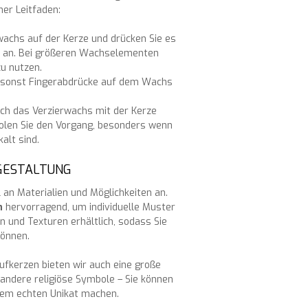
ner Leitfaden:
rwachs auf der Kerze und drücken Sie es
r an. Bei größeren Wachselementen
zu nutzen.
 da sonst Fingerabdrücke auf dem Wachs
ich das Verzierwachs mit der Kerze
erholen Sie den Vorgang, besonders wenn
alt sind.
NGESTALTUNG
 an Materialien und Möglichkeiten an.
n
hervorragend, um individuelle Muster
n und Texturen erhältlich, sodass Sie
können.
fkerzen bieten wir auch eine große
andere religiöse Symbole – Sie können
inem echten Unikat machen.