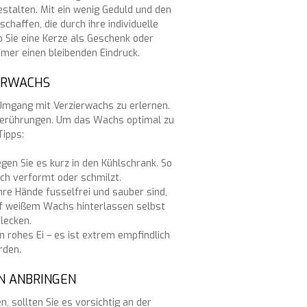
talten. Mit ein wenig Geduld und den
chaffen, die durch ihre individuelle
b Sie eine Kerze als Geschenk oder
mmer einen bleibenden Eindruck.
IERWACHS
n Umgang mit Verzierwachs zu erlernen.
d Berührungen. Um das Wachs optimal zu
Tipps:
gen Sie es kurz in den Kühlschrank. So
ich verformt oder schmilzt.
Ihre Hände fusselfrei und sauber sind,
uf weißem Wachs hinterlassen selbst
lecken.
n rohes Ei – es ist extrem empfindlich
rden.
N ANBRINGEN
 sollten Sie es vorsichtig an der