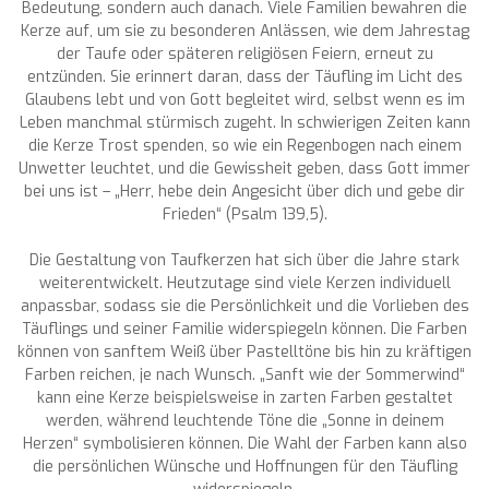
Bedeutung, sondern auch danach. Viele Familien bewahren die
Kerze auf, um sie zu besonderen Anlässen, wie dem Jahrestag
der Taufe oder späteren religiösen Feiern, erneut zu
entzünden. Sie erinnert daran, dass der Täufling im Licht des
Glaubens lebt und von Gott begleitet wird, selbst wenn es im
Leben manchmal stürmisch zugeht. In schwierigen Zeiten kann
die Kerze Trost spenden, so wie ein Regenbogen nach einem
Unwetter leuchtet, und die Gewissheit geben, dass Gott immer
bei uns ist – „Herr, hebe dein Angesicht über dich und gebe dir
Frieden“ (Psalm 139,5).
Die Gestaltung von Taufkerzen hat sich über die Jahre stark
weiterentwickelt. Heutzutage sind viele Kerzen individuell
anpassbar, sodass sie die Persönlichkeit und die Vorlieben des
Täuflings und seiner Familie widerspiegeln können. Die Farben
können von sanftem Weiß über Pastelltöne bis hin zu kräftigen
Farben reichen, je nach Wunsch. „Sanft wie der Sommerwind“
kann eine Kerze beispielsweise in zarten Farben gestaltet
werden, während leuchtende Töne die „Sonne in deinem
Herzen“ symbolisieren können. Die Wahl der Farben kann also
die persönlichen Wünsche und Hoffnungen für den Täufling