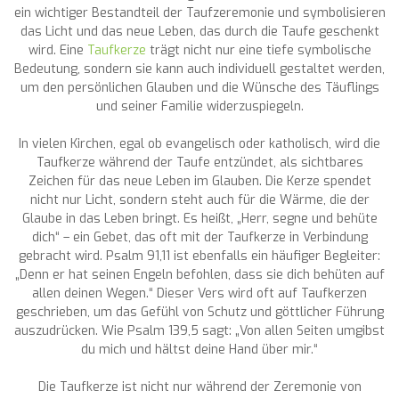
ein wichtiger Bestandteil der Taufzeremonie und symbolisieren
das Licht und das neue Leben, das durch die Taufe geschenkt
wird. Eine
Taufkerze
trägt nicht nur eine tiefe symbolische
Bedeutung, sondern sie kann auch individuell gestaltet werden,
um den persönlichen Glauben und die Wünsche des Täuflings
und seiner Familie widerzuspiegeln.
In vielen Kirchen, egal ob evangelisch oder katholisch, wird die
Taufkerze während der Taufe entzündet, als sichtbares
Zeichen für das neue Leben im Glauben. Die Kerze spendet
nicht nur Licht, sondern steht auch für die Wärme, die der
Glaube in das Leben bringt. Es heißt, „Herr, segne und behüte
dich“ – ein Gebet, das oft mit der Taufkerze in Verbindung
gebracht wird. Psalm 91,11 ist ebenfalls ein häufiger Begleiter:
„Denn er hat seinen Engeln befohlen, dass sie dich behüten auf
allen deinen Wegen.“ Dieser Vers wird oft auf Taufkerzen
geschrieben, um das Gefühl von Schutz und göttlicher Führung
auszudrücken. Wie Psalm 139,5 sagt: „Von allen Seiten umgibst
du mich und hältst deine Hand über mir.“
Die Taufkerze ist nicht nur während der Zeremonie von