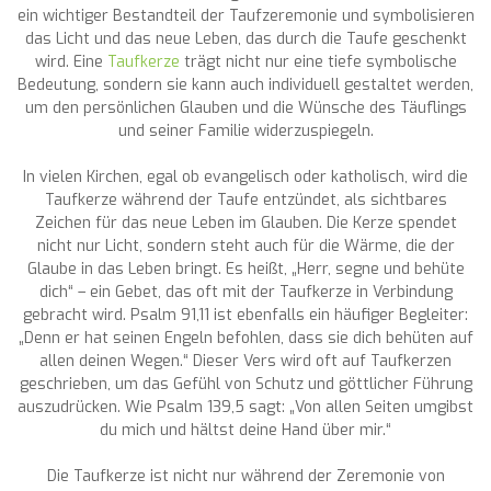
ein wichtiger Bestandteil der Taufzeremonie und symbolisieren
das Licht und das neue Leben, das durch die Taufe geschenkt
wird. Eine
Taufkerze
trägt nicht nur eine tiefe symbolische
Bedeutung, sondern sie kann auch individuell gestaltet werden,
um den persönlichen Glauben und die Wünsche des Täuflings
und seiner Familie widerzuspiegeln.
In vielen Kirchen, egal ob evangelisch oder katholisch, wird die
Taufkerze während der Taufe entzündet, als sichtbares
Zeichen für das neue Leben im Glauben. Die Kerze spendet
nicht nur Licht, sondern steht auch für die Wärme, die der
Glaube in das Leben bringt. Es heißt, „Herr, segne und behüte
dich“ – ein Gebet, das oft mit der Taufkerze in Verbindung
gebracht wird. Psalm 91,11 ist ebenfalls ein häufiger Begleiter:
„Denn er hat seinen Engeln befohlen, dass sie dich behüten auf
allen deinen Wegen.“ Dieser Vers wird oft auf Taufkerzen
geschrieben, um das Gefühl von Schutz und göttlicher Führung
auszudrücken. Wie Psalm 139,5 sagt: „Von allen Seiten umgibst
du mich und hältst deine Hand über mir.“
Die Taufkerze ist nicht nur während der Zeremonie von