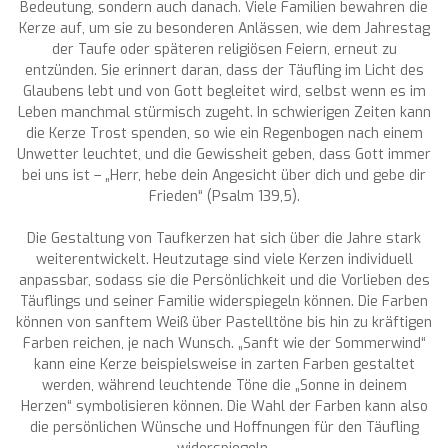
Bedeutung, sondern auch danach. Viele Familien bewahren die
Kerze auf, um sie zu besonderen Anlässen, wie dem Jahrestag
der Taufe oder späteren religiösen Feiern, erneut zu
entzünden. Sie erinnert daran, dass der Täufling im Licht des
Glaubens lebt und von Gott begleitet wird, selbst wenn es im
Leben manchmal stürmisch zugeht. In schwierigen Zeiten kann
die Kerze Trost spenden, so wie ein Regenbogen nach einem
Unwetter leuchtet, und die Gewissheit geben, dass Gott immer
bei uns ist – „Herr, hebe dein Angesicht über dich und gebe dir
Frieden“ (Psalm 139,5).
Die Gestaltung von Taufkerzen hat sich über die Jahre stark
weiterentwickelt. Heutzutage sind viele Kerzen individuell
anpassbar, sodass sie die Persönlichkeit und die Vorlieben des
Täuflings und seiner Familie widerspiegeln können. Die Farben
können von sanftem Weiß über Pastelltöne bis hin zu kräftigen
Farben reichen, je nach Wunsch. „Sanft wie der Sommerwind“
kann eine Kerze beispielsweise in zarten Farben gestaltet
werden, während leuchtende Töne die „Sonne in deinem
Herzen“ symbolisieren können. Die Wahl der Farben kann also
die persönlichen Wünsche und Hoffnungen für den Täufling