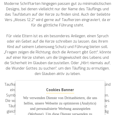
Moderne Schriftarten hingegen passen gut zu minimalistischen
Designs, bei denen vielleicht nur der Name des Täuflings und
das Taufdatum auf der Kerze zu finden sind. Auch der beliebte
Vers „Moses 12,2“ wird gerne auf Taufkerzen eingraviert, da er
für die göttliche Führung steht.
Für viele Eltern ist es ein besonderes Anliegen, einen Spruch
oder ein Gebet auf die Kerze schreiben zu lassen, das ihrem
Kind auf seinem Lebensweg Schutz und Führung bieten soll.
„Fragen zeigen die Richtung, doch die Antwort gibt Gott“, könnte
auf einer Kerze stehen, um die Ungewissheit des Lebens und
die Sicherheit im Glauben darzustellen. Oder „Hört niemals auf,
die Wunder Gottes zu suchen“, um den Täufling zu ermutigen,
den Glauben aktiv zu leben.
Taufkerzen sind weit mehr als nur Dekorationsobjekte. Sie sind
Cookies Banner
einzigartige Kunstwerke, die durch ihre Individualität und
Symbolik zu einem wichtigen Teil der Taufzeremonie werden.
Wir verwenden Dienste von Drittanbietern, die uns
Die warme Flamme der Kerze soll den Glauben im Herzen des
helfen, unsere Webseite zu optimieren (Analytics)
Täuflings entfachen und ihn ein Leben lang begleiten. Ganz
und personalisierte Werbung auszuspielen
gleich, ob es sich um eine einfache Kerze oder ein aufwendig
(Werbung). Um diese Dienste verwenden zu