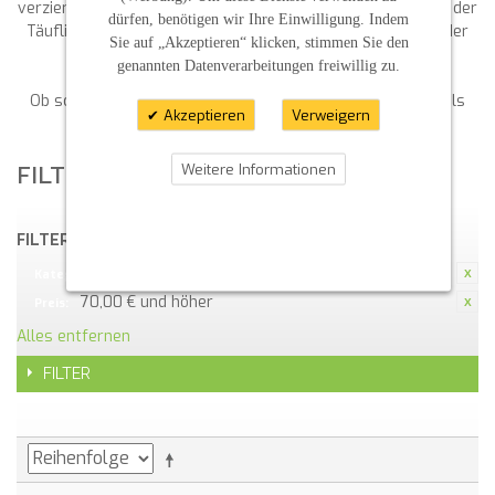
verziertes Exemplar handelt, sie trägt die Gewissheit, dass der
dürfen, benötigen wir Ihre Einwilligung. Indem
Täufling unter Gottes Schutz steht und „getragen wird in der
Sie auf „Akzeptieren“ klicken, stimmen Sie den
Wärme seiner Liebe“.
genannten Datenverarbeitungen freiwillig zu.
Ob schlicht oder kunstvoll gestaltet, Taufkerzen bleiben als
Akzeptieren
Verweigern
Andenken ein wertvoller Schatz.
Weitere Informationen
FILTERN NACH
FILTERN NACH:
Zeichen
Kategorie:
70,00 € und höher
Preis:
Alles entfernen
FILTER