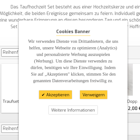
Das Taufhochzeit Set besteht aus einer Hochzeitskerze und ei
Möglichkeit, die beiden Ereignisse gemeinsam zu feiern. Individuell 
eine wunderbare Erinnerung an diesen besonderen Tag und ein schön
Set verbindet die Freude und Liebe einer Hochzeit mit der Hof
Cookies Banner
Wir verwenden Dienste von Drittanbietern, die uns
helfen, unsere Webseite zu optimieren (Analytics)
und personalisierte Werbung auszuspielen
(Werbung). Um diese Dienste verwenden zu
dürfen, benötigen wir Ihre Einwilligung. Indem
Sie auf „Akzeptieren“ klicken, stimmen Sie den
genannten Datenverarbeitungen freiwillig zu.
Akzeptieren
Verweigern
Traufset Strichmännchen Oval Abg.
Traufset Strichmännchen Doppeldiskus
40,00 €
42,00 
Weitere Informationen