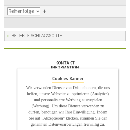
BELIEBTE SCHLAGWORTE
KONTAKT
INFORMATION
- Allgemeine Geschäftsbedingung (AGB)
Cookies Banner
- Widerrufsbelehrung
- Datenschutzerklärung
Wir verwenden Dienste von Drittanbietern, die uns
- Impressum
helfen, unsere Webseite zu optimieren (Analytics)
- Pflegehinweise
und personalisierte Werbung auszuspielen
E-Mail: infos@sp-kerzen.de
(Werbung). Um diese Dienste verwenden zu
dürfen, benötigen wir Ihre Einwilligung. Indem
Sie auf „Akzeptieren“ klicken, stimmen Sie den
genannten Datenverarbeitungen freiwillig zu.