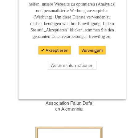
helfen, unsere Webseite zu optimieren (Analytics)
und personalisierte Werbung auszuspielen
KONTAKT
(Werbung). Um diese Dienste verwenden zu
INFORMATION
dürfen, benötigen wir Ihre Einwilligung. Indem
- Allgemeine Geschäftsbedingung (AGB)
Sie auf „Akzeptieren“ klicken, stimmen Sie den
- Widerrufsbelehrung
genannten Datenverarbeitungen freiwillig zu.
- Datenschutzerklärung
- Impressum
- Pflegehinweise
Akzeptieren
Verweigern
E-Mail: infos@sp-kerzen.de
Weitere Informationen