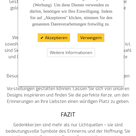
Gestaltungsmöglichkeiten für jede Zeremonie. Auch für die
(Werbung). Um diese Dienste verwenden zu
goldene Hochzeit oder spezielle Gedenktage haben wir die
dürfen, benötigen wir Ihre Einwilligung. Indem
richtige Kerze im Angebot.
Sie auf „Akzeptieren“ klicken, stimmen Sie den
genannten Datenverarbeitungen freiwillig zu.
DIE PERFEKTE TRAUERKERZE FINDEN
Wenn Sie auf der Suche nach einer Trauerkerze sind, die
Akzeptieren
Verweigern
sowohl qualitativ hochwertig als auch individuell gestaltbar ist,
sind Sie bei uns genau richtig. Wir stehen Ihnen bei der Auswahl
Weitere Informationen
und Gestaltung Ihrer Gedenkkerze gerne beratend zur Seite
und sorgen dafür, dass Ihr Wunsch erfüllt wird.
Besuchen Sie unseren Shop und entdecken Sie die vielfältigen
Möglichkeiten, wie Sie eine Trauerkerze nach Ihren
Vorstellungen gestalten können. Lassen Sie sich von unseren
Designs inspirieren und finden Sie die perfekte Kerze, um den
Erinnerungen an Ihre Liebsten einen würdigen Platz zu geben.
FAZIT
Gedenkkerzen sind mehr als nur Lichtquellen – sie sind
bedeutungsvolle Symbole des Erinnerns und der Hoffnung. Sie