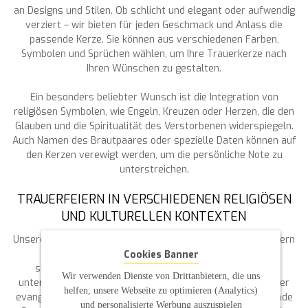
an Designs und Stilen. Ob schlicht und elegant oder aufwendig
verziert – wir bieten für jeden Geschmack und Anlass die
passende Kerze. Sie können aus verschiedenen Farben,
Symbolen und Sprüchen wählen, um Ihre Trauerkerze nach
Ihren Wünschen zu gestalten.
Ein besonders beliebter Wunsch ist die Integration von
religiösen Symbolen, wie Engeln, Kreuzen oder Herzen, die den
Glauben und die Spiritualität des Verstorbenen widerspiegeln.
Auch Namen des Brautpaares oder spezielle Daten können auf
den Kerzen verewigt werden, um die persönliche Note zu
unterstreichen.
TRAUERFEIERN IN VERSCHIEDENEN RELIGIÖSEN
UND KULTURELLEN KONTEXTEN
Unsere Trauerkerzen sind nicht nur für kirchliche Trauerfeiern
geeignet, sondern auch für freie Trauungen und
Cookies Banner
standesamtliche Trauungen. Wir berücksichtigen die
Wir verwenden Dienste von Drittanbietern, die uns
unterschiedlichen Bedürfnisse und Traditionen, sei es in der
helfen, unsere Webseite zu optimieren (Analytics)
evangelischen oder katholischen Kirche, und bieten passende
und personalisierte Werbung auszuspielen