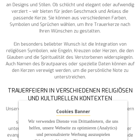
an Designs und Stilen. Ob schlicht und elegant oder aufwendig
verziert – wir bieten für jeden Geschmack und Anlass die
passende Kerze. Sie können aus verschiedenen Farben,
Symbolen und Sprüchen wählen, um Ihre Trauerkerze nach
Ihren Wünschen zu gestalten.
Ein besonders beliebter Wunsch ist die Integration von
religiösen Symbolen, wie Engeln, Kreuzen oder Herzen, die den
Glauben und die Spiritualität des Verstorbenen widerspiegeln.
Auch Namen des Brautpaares oder spezielle Daten können auf
den Kerzen verewigt werden, um die persönliche Note zu
unterstreichen.
TRAUERFEIERN IN VERSCHIEDENEN RELIGIÖSEN
UND KULTURELLEN KONTEXTEN
Unsere Trauerkerzen sind nicht nur für kirchliche Trauerfeiern
Cookies Banner
geeignet, sondern auch für freie Trauungen und
Wir verwenden Dienste von Drittanbietern, die uns
standesamtliche Trauungen. Wir berücksichtigen die
helfen, unsere Webseite zu optimieren (Analytics)
unterschiedlichen Bedürfnisse und Traditionen, sei es in der
und personalisierte Werbung auszuspielen
evangelischen oder katholischen Kirche, und bieten passende