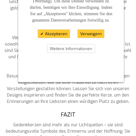
(Werbung). Um diese Dienste verwenden zu
Gestaltungsmöglichkeiten für jede Zeremonie. Auch für die
dürfen, benötigen wir Ihre Einwilligung. Indem
goldene Hochzeit oder spezielle Gedenktage haben wir die
Sie auf „Akzeptieren“ klicken, stimmen Sie den
richtige Kerze im Angebot.
genannten Datenverarbeitungen freiwillig zu.
DIE PERFEKTE TRAUERKERZE FINDEN
Akzeptieren
Verweigern
Wenn Sie auf der Suche nach einer Trauerkerze sind, die
sowohl qualitativ hochwertig als auch individuell gestaltbar ist,
Weitere Informationen
sind Sie bei uns genau richtig. Wir stehen Ihnen bei der Auswahl
und Gestaltung Ihrer Gedenkkerze gerne beratend zur Seite
und sorgen dafür, dass Ihr Wunsch erfüllt wird.
Besuchen Sie unseren Shop und entdecken Sie die vielfältigen
Möglichkeiten, wie Sie eine Trauerkerze nach Ihren
Vorstellungen gestalten können. Lassen Sie sich von unseren
Designs inspirieren und finden Sie die perfekte Kerze, um den
Erinnerungen an Ihre Liebsten einen würdigen Platz zu geben.
FAZIT
Gedenkkerzen sind mehr als nur Lichtquellen – sie sind
bedeutungsvolle Symbole des Erinnerns und der Hoffnung. Sie