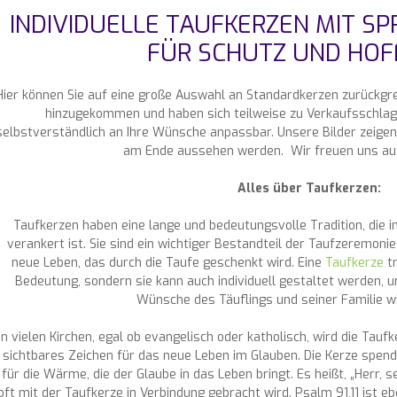
INDIVIDUELLE TAUFKERZEN MIT SP
FÜR SCHUTZ UND HO
Hier können Sie auf eine große Auswahl an Standardkerzen zurückgrei
hinzugekommen und haben sich teilweise zu Verkaufsschlage
selbstverständlich an Ihre Wünsche anpassbar. Unsere Bilder zeigen 
am Ende aussehen werden. Wir freuen uns auf 
Alles über Taufkerzen:
Taufkerzen haben eine lange und bedeutungsvolle Tradition, die in
verankert ist. Sie sind ein wichtiger Bestandteil der Taufzeremoni
neue Leben, das durch die Taufe geschenkt wird. Eine
Taufkerze
tr
Bedeutung, sondern sie kann auch individuell gestaltet werden, 
Wünsche des Täuflings und seiner Familie w
In vielen Kirchen, egal ob evangelisch oder katholisch, wird die Tau
sichtbares Zeichen für das neue Leben im Glauben. Die Kerze spende
für die Wärme, die der Glaube in das Leben bringt. Es heißt, „Herr, 
oft mit der Taufkerze in Verbindung gebracht wird. Psalm 91,11 ist eb