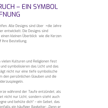
RUCH – EIN SYMBOL
FFNUNG
fen. Alle Designs sind über >die Jahre
r entwickelt. Die Designs sind
einen kleinen Überblick wie die Kerzen
Ihre Bestellung.
 vielen Kulturen und Religionen fest
e und symbolisieren das Licht und das
ägt nicht nur eine tiefe symbolische
um den persönlichen Glauben und die
iderzuspiegeln.
fkerze während der Taufe entzündet, als
t nicht nur Licht, sondern steht auch
segne und behüte dich“ – ein Gebet, das
enfalls ein häufiger Begleiter: „Denn er