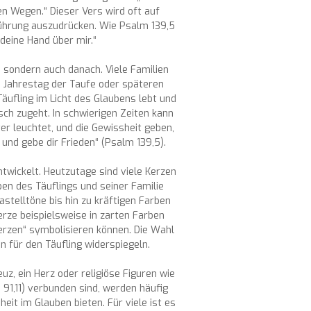
en Wegen.“ Dieser Vers wird oft auf
Führung auszudrücken. Wie Psalm 139,5
 deine Hand über mir.“
 sondern auch danach. Viele Familien
 Jahrestag der Taufe oder späteren
Täufling im Licht des Glaubens lebt und
ch zugeht. In schwierigen Zeiten kann
r leuchtet, und die Gewissheit geben,
 und gebe dir Frieden“ (Psalm 139,5).
ntwickelt. Heutzutage sind viele Kerzen
eben des Täuflings und seiner Familie
stelltöne bis hin zu kräftigen Farben
rze beispielsweise in zarten Farben
erzen“ symbolisieren können. Die Wahl
 für den Täufling widerspiegeln.
z, ein Herz oder religiöse Figuren wie
 91,11) verbunden sind, werden häufig
it im Glauben bieten. Für viele ist es