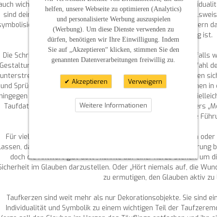
auch wichtig, dass die Gestaltung der Kerze eine gewisse Individual
helfen, unsere Webseite zu optimieren (Analytics)
sind deine Werke“ oder „Aufrecht wie ein Baum“ kann beispielsweis
und personalisierte Werbung auszuspielen
symbolisieren, die im Täufling gesehen wird. Diese Worte erinnern d
(Werbung). Um diese Dienste verwenden zu
wertvoll und einzigartig ist.
dürfen, benötigen wir Ihre Einwilligung. Indem
Sie auf „Akzeptieren“ klicken, stimmen Sie den
Die Schriftart und die Gestaltung der Beschriftung sind ebenfalls w
genannten Datenverarbeitungen freiwillig zu.
Gestaltung einer Taufkerze. Ob modern oder klassisch – die Wahl de
unterstreichen. Verschnörkelte, traditionelle Schriftarten eignen s
Akzeptieren
Verweigern
und Sprüche wie „Erkennt meine Seele“ oder „Gewissheit wohnen in
hingegen passen gut zu minimalistischen Designs, bei denen viellei
Weitere Informationen
Taufdatum auf der Kerze zu finden sind. Auch der beliebte Vers „M
eingraviert, da er für die göttliche Führ
Für viele Eltern ist es ein besonderes Anliegen, einen Spruch oder
lassen, das ihrem Kind auf seinem Lebensweg Schutz und Führung bie
doch die Antwort gibt Gott“, könnte auf einer Kerze stehen, um 
Sicherheit im Glauben darzustellen. Oder „Hört niemals auf, die Wun
zu ermutigen, den Glauben aktiv zu 
Taufkerzen sind weit mehr als nur Dekorationsobjekte. Sie sind ei
Individualität und Symbolik zu einem wichtigen Teil der Taufzer