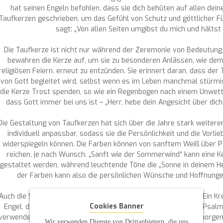
hat seinen Engeln befohlen, dass sie dich behüten auf allen dein
Taufkerzen geschrieben, um das Gefühl von Schutz und göttlicher 
sagt: „Von allen Seiten umgibst du mich und hältst
Die Taufkerze ist nicht nur während der Zeremonie von Bedeutung,
bewahren die Kerze auf, um sie zu besonderen Anlässen, wie dem
religiösen Feiern, erneut zu entzünden. Sie erinnert daran, dass der 
von Gott begleitet wird, selbst wenn es im Leben manchmal stürmis
die Kerze Trost spenden, so wie ein Regenbogen nach einem Unwette
dass Gott immer bei uns ist – „Herr, hebe dein Angesicht über dich
Die Gestaltung von Taufkerzen hat sich über die Jahre stark weitere
individuell anpassbar, sodass sie die Persönlichkeit und die Vorli
widerspiegeln können. Die Farben können von sanftem Weiß über Pa
reichen, je nach Wunsch. „Sanft wie der Sommerwind“ kann eine Ke
gestaltet werden, während leuchtende Töne die „Sonne in deinem H
der Farben kann also die persönlichen Wünsche und Hoffnungen
Auch die Symbole auf Taufkerzen sind von großer Bedeutung. Ein Kreu
Cookies Banner
Engel, die oft mit dem Vers „Er hat seinen Engeln befohlen“ (Psalm
verwendet. Diese Symbole sollen dem Täufling Schutz und Geborgenhe
Wir verwenden Dienste von Drittanbietern, die uns