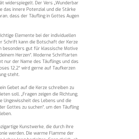
ität widerspiegelt. Der Vers „Wunderbar
e das innere Potenzial und die Stärke
aran, dass der Täufling in Gottes Augen
ichtige Elemente bei der individuellen
r Schrift kann die Botschaft der Kerze
ich besonders gut für klassische Motive
 deinem Herzen“. Moderne Schriftarten
cht nur der Name des Täuflings und das
oses 12,2“ wird gerne auf Taufkerzen
ung steht.
 ein Gebet auf die Kerze schreiben zu
ten soll. „Fragen zeigen die Richtung,
die Ungewissheit des Lebens und die
der Gottes zu suchen“, um den Täufling
leben.
nzigartige Kunstwerke, die durch ihre
emonie werden. Die warme Flamme der