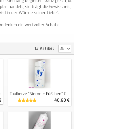
n Leben lang begleiten. Ganz gleich, ob
lar handelt, sie trägt die Gewissheit,
ird in der Wärme seiner Liebe“.
 Andenken ein wertvoller Schatz.
13 Artikel
h
Taufkerze "Sterne + Füßchen" Oval Abg. Perlmutt
€
40,60 €