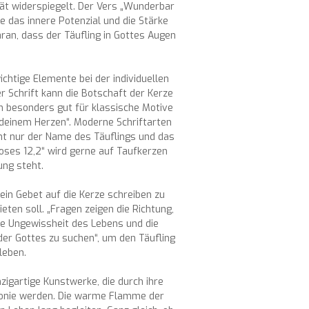
ität widerspiegelt. Der Vers „Wunderbar
e das innere Potenzial und die Stärke
aran, dass der Täufling in Gottes Augen
ichtige Elemente bei der individuellen
r Schrift kann die Botschaft der Kerze
ich besonders gut für klassische Motive
 deinem Herzen“. Moderne Schriftarten
cht nur der Name des Täuflings und das
oses 12,2“ wird gerne auf Taufkerzen
ung steht.
 ein Gebet auf die Kerze schreiben zu
ten soll. „Fragen zeigen die Richtung,
die Ungewissheit des Lebens und die
der Gottes zu suchen“, um den Täufling
leben.
nzigartige Kunstwerke, die durch ihre
emonie werden. Die warme Flamme der