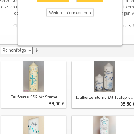
Kerze soll den Glauben im Herzen des Täuflings entfachen und ihn ei
es sich um eine einfache Kerze oder ein aufwendig verziertes Exemp
Weitere Informationen
dass der Täufling unter Gottes Schutz steht und „getragen w
Ob schlicht oder kunstvoll gestaltet, Taufkerzen bleiben als
Taufkerze S&P Mit Sterne
Taufkerze Sterne Mit Taufspruc
38,00 €
35,50 