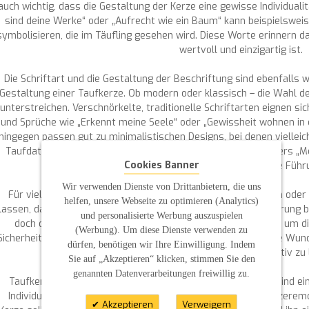
auch wichtig, dass die Gestaltung der Kerze eine gewisse Individual
sind deine Werke“ oder „Aufrecht wie ein Baum“ kann beispielsweis
symbolisieren, die im Täufling gesehen wird. Diese Worte erinnern d
wertvoll und einzigartig ist.
Die Schriftart und die Gestaltung der Beschriftung sind ebenfalls w
Gestaltung einer Taufkerze. Ob modern oder klassisch – die Wahl de
unterstreichen. Verschnörkelte, traditionelle Schriftarten eignen s
und Sprüche wie „Erkennt meine Seele“ oder „Gewissheit wohnen in
hingegen passen gut zu minimalistischen Designs, bei denen viellei
Taufdatum auf der Kerze zu finden sind. Auch der beliebte Vers „M
Cookies Banner
eingraviert, da er für die göttliche Führ
Wir verwenden Dienste von Drittanbietern, die uns
Für viele Eltern ist es ein besonderes Anliegen, einen Spruch oder
helfen, unsere Webseite zu optimieren (Analytics)
lassen, das ihrem Kind auf seinem Lebensweg Schutz und Führung bie
und personalisierte Werbung auszuspielen
doch die Antwort gibt Gott“, könnte auf einer Kerze stehen, um 
(Werbung). Um diese Dienste verwenden zu
Sicherheit im Glauben darzustellen. Oder „Hört niemals auf, die Wun
dürfen, benötigen wir Ihre Einwilligung. Indem
zu ermutigen, den Glauben aktiv zu 
Sie auf „Akzeptieren“ klicken, stimmen Sie den
genannten Datenverarbeitungen freiwillig zu.
Taufkerzen sind weit mehr als nur Dekorationsobjekte. Sie sind ei
Individualität und Symbolik zu einem wichtigen Teil der Taufzer
Akzeptieren
Verweigern