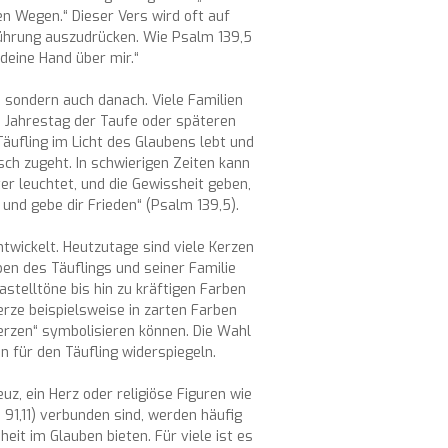
en Wegen.“ Dieser Vers wird oft auf
Führung auszudrücken. Wie Psalm 139,5
 deine Hand über mir.“
 sondern auch danach. Viele Familien
 Jahrestag der Taufe oder späteren
Täufling im Licht des Glaubens lebt und
ch zugeht. In schwierigen Zeiten kann
r leuchtet, und die Gewissheit geben,
 und gebe dir Frieden“ (Psalm 139,5).
ntwickelt. Heutzutage sind viele Kerzen
eben des Täuflings und seiner Familie
stelltöne bis hin zu kräftigen Farben
rze beispielsweise in zarten Farben
erzen“ symbolisieren können. Die Wahl
 für den Täufling widerspiegeln.
z, ein Herz oder religiöse Figuren wie
 91,11) verbunden sind, werden häufig
it im Glauben bieten. Für viele ist es