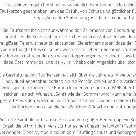
hat seinen Engeln befohlen, dass sie dich behüten auf allen dein
Taufkerzen geschrieben, um das Gefühl von Schutz und göttlicher 
sagt: „Von allen Seiten umgibst du mich und hältst
Die Taufkerze ist nicht nur während der Zeremonie von Bedeutung,
bewahren die Kerze auf, um sie zu besonderen Anlässen, wie dem
religiösen Feiern, erneut zu entzünden. Sie erinnert daran, dass der 
von Gott begleitet wird, selbst wenn es im Leben manchmal stürmis
die Kerze Trost spenden, so wie ein Regenbogen nach einem Unwette
dass Gott immer bei uns ist – „Herr, hebe dein Angesicht über dich
Die Gestaltung von Taufkerzen hat sich über die Jahre stark weitere
individuell anpassbar, sodass sie die Persönlichkeit und die Vorli
widerspiegeln können. Die Farben können von sanftem Weiß über Pa
reichen, je nach Wunsch. „Sanft wie der Sommerwind“ kann eine Ke
gestaltet werden, während leuchtende Töne die „Sonne in deinem H
der Farben kann also die persönlichen Wünsche und Hoffnungen
Auch die Symbole auf Taufkerzen sind von großer Bedeutung. Ein Kreu
Engel, die oft mit dem Vers „Er hat seinen Engeln befohlen“ (Psalm
verwendet. Diese Symbole sollen dem Täufling Schutz und Geborgenhe