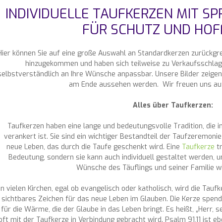
INDIVIDUELLE TAUFKERZEN MIT SP
FÜR SCHUTZ UND HO
Hier können Sie auf eine große Auswahl an Standardkerzen zurückgrei
hinzugekommen und haben sich teilweise zu Verkaufsschlage
selbstverständlich an Ihre Wünsche anpassbar. Unsere Bilder zeigen 
am Ende aussehen werden. Wir freuen uns auf 
Alles über Taufkerzen:
Taufkerzen haben eine lange und bedeutungsvolle Tradition, die in
verankert ist. Sie sind ein wichtiger Bestandteil der Taufzeremoni
neue Leben, das durch die Taufe geschenkt wird. Eine
Taufkerze
tr
Bedeutung, sondern sie kann auch individuell gestaltet werden, 
Wünsche des Täuflings und seiner Familie w
In vielen Kirchen, egal ob evangelisch oder katholisch, wird die Tau
sichtbares Zeichen für das neue Leben im Glauben. Die Kerze spende
für die Wärme, die der Glaube in das Leben bringt. Es heißt, „Herr, 
oft mit der Taufkerze in Verbindung gebracht wird. Psalm 91,11 ist eb