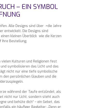
RUCH – EIN SYMBOL
FFNUNG
fen. Alle Designs sind über >die Jahre
r entwickelt. Die Designs sind
einen kleinen Überblick wie die Kerzen
Ihre Bestellung.
 vielen Kulturen und Religionen fest
e und symbolisieren das Licht und das
ägt nicht nur eine tiefe symbolische
um den persönlichen Glauben und die
iderzuspiegeln.
fkerze während der Taufe entzündet, als
t nicht nur Licht, sondern steht auch
segne und behüte dich“ – ein Gebet, das
enfalls ein häufiger Begleiter: „Denn er