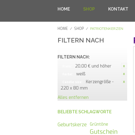
HOME
SHOP
KONTAKT
HOME
SHOP
/
/
PATRIOTENKERZEN
FILTERN NACH
FILTERN NACH:
20,00 € und höher
Preis:
weiß
Farbe:
Kerzengröße -
Candle size:
220 x 80 mm
Alles entfernen
BELIEBTE SCHLAGWORTE
Geburtskerze
Grüntöne
Gutschein