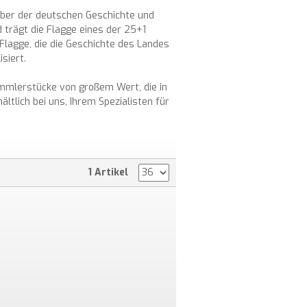
haber der deutschen Geschichte und
d trägt die Flagge eines der 25+1
Flagge, die die Geschichte des Landes
siert.
ammlerstücke von großem Wert, die in
tlich bei uns, Ihrem Spezialisten für
1 Artikel