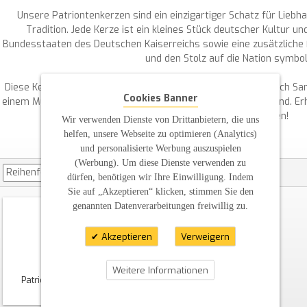
Unsere Patriontenkerzen sind ein einzigartiger Schatz für Lieb
Tradition. Jede Kerze ist ein kleines Stück deutscher Kultur un
Bundesstaaten des Deutschen Kaiserreichs sowie eine zusätzliche 
und den Stolz auf die Nation symboli
Diese Kerzen sind nicht nur schöne Dekorationen, sondern auch S
Cookies Banner
einem Museum oder einer privaten Sammlung einzuordnen sind. Erhäl
historische Andenken!
Wir verwenden Dienste von Drittanbietern, die uns
helfen, unsere Webseite zu optimieren (Analytics)
und personalisierte Werbung auszuspielen
(Werbung). Um diese Dienste verwenden zu
dürfen, benötigen wir Ihre Einwilligung. Indem
Sie auf „Akzeptieren“ klicken, stimmen Sie den
genannten Datenverarbeitungen freiwillig zu.
Akzeptieren
Verweigern
Weitere Informationen
Patriotenkerze Mit Wappen
27,00 €