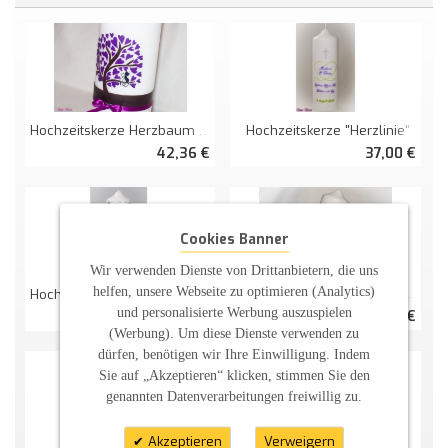
Hochzeitskerze Herzbaum Und Katzenliebe
Hochzeitskerze "Herzlinie"
42,36 €
37,00 €
Cookies Banner
Wir verwenden Dienste von Drittanbietern, die uns
helfen, unsere Webseite zu optimieren (Analytics)
Hochzeitskerze Herzbaum Mit Schmetterlingen
Hochzeitskerze Schmetterlinge Und Blütenranken
und personalisierte Werbung auszuspielen
44,36 €
29,75 €
(Werbung). Um diese Dienste verwenden zu
dürfen, benötigen wir Ihre Einwilligung. Indem
Sie auf „Akzeptieren“ klicken, stimmen Sie den
genannten Datenverarbeitungen freiwillig zu.
Akzeptieren
Verweigern