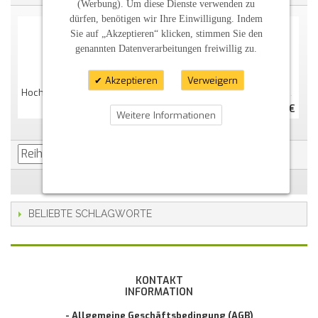
(Werbung). Um diese Dienste verwenden zu
dürfen, benötigen wir Ihre Einwilligung. Indem
Sie auf „Akzeptieren“ klicken, stimmen Sie den
genannten Datenverarbeitungen freiwillig zu.
Akzeptieren
Verweigern
Hochzeitskerze "schlicht" Oval Abg. Perlmutt
Hochzeitskerze "romantisch" Oval Abg. Perlmutt
37,00 €
39,79 €
Weitere Informationen
BELIEBTE SCHLAGWORTE
KONTAKT
INFORMATION
- Allgemeine Geschäftsbedingung (AGB)