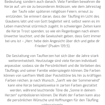
Bedeutung, sondern auch danach. Viele Familien bewahren die
Kerze auf, um sie zu besonderen Anlässen, wie dem Jahrestag
der Taufe oder späteren religiösen Feiern, erneut zu
entzünden. Sie erinnert daran, dass der Täufling im Licht des
Glaubens lebt und von Gott begleitet wird, selbst wenn es im
Leben manchmal stürmisch zugeht. In schwierigen Zeiten kann
die Kerze Trost spenden, so wie ein Regenbogen nach einem
Unwetter leuchtet, und die Gewissheit geben, dass Gott immer
bei uns ist – „Herr, hebe dein Angesicht über dich und gebe dir
Frieden“ (Psalm 139,5).
Die Gestaltung von Taufkerzen hat sich über die Jahre stark
weiterentwickelt. Heutzutage sind viele Kerzen individuell
anpassbar, sodass sie die Persönlichkeit und die Vorlieben des
Täuflings und seiner Familie widerspiegeln können. Die Farben
können von sanftem Weiß über Pastelltöne bis hin zu kräftigen
Farben reichen, je nach Wunsch. „Sanft wie der Sommerwind“
kann eine Kerze beispielsweise in zarten Farben gestaltet
werden, während leuchtende Töne die „Sonne in deinem
Herzen“ symbolisieren können. Die Wahl der Farben kann also
die persönlichen Wünsche und Hoffnungen für den Täufling