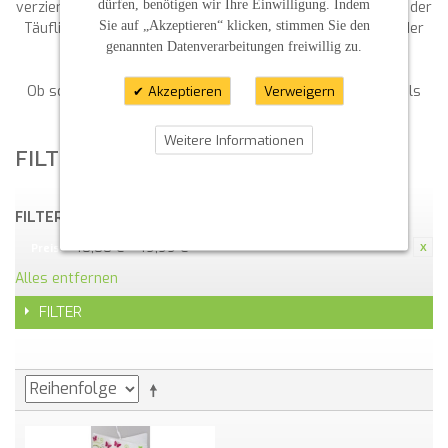
dürfen, benötigen wir Ihre Einwilligung. Indem
verziertes Exemplar handelt, sie trägt die Gewissheit, dass der
Sie auf „Akzeptieren“ klicken, stimmen Sie den
Täufling unter Gottes Schutz steht und „getragen wird in der
genannten Datenverarbeitungen freiwillig zu.
Wärme seiner Liebe“.
Ob schlicht oder kunstvoll gestaltet, Taufkerzen bleiben als
Akzeptieren
Verweigern
Andenken ein wertvoller Schatz.
Weitere Informationen
FILTERN NACH
FILTERN NACH:
40,00 € - 49,99 €
Preis:
Alles entfernen
FILTER