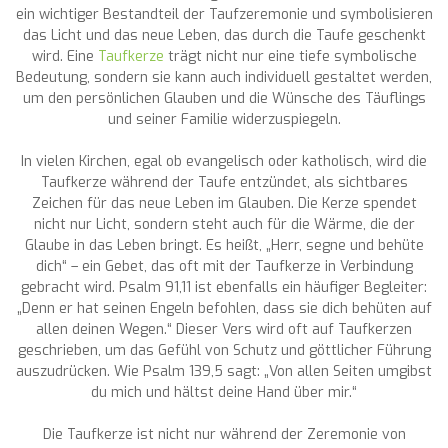
ein wichtiger Bestandteil der Taufzeremonie und symbolisieren
das Licht und das neue Leben, das durch die Taufe geschenkt
wird. Eine
Taufkerze
trägt nicht nur eine tiefe symbolische
Bedeutung, sondern sie kann auch individuell gestaltet werden,
um den persönlichen Glauben und die Wünsche des Täuflings
und seiner Familie widerzuspiegeln.
In vielen Kirchen, egal ob evangelisch oder katholisch, wird die
Taufkerze während der Taufe entzündet, als sichtbares
Zeichen für das neue Leben im Glauben. Die Kerze spendet
nicht nur Licht, sondern steht auch für die Wärme, die der
Glaube in das Leben bringt. Es heißt, „Herr, segne und behüte
dich“ – ein Gebet, das oft mit der Taufkerze in Verbindung
gebracht wird. Psalm 91,11 ist ebenfalls ein häufiger Begleiter:
„Denn er hat seinen Engeln befohlen, dass sie dich behüten auf
allen deinen Wegen.“ Dieser Vers wird oft auf Taufkerzen
geschrieben, um das Gefühl von Schutz und göttlicher Führung
auszudrücken. Wie Psalm 139,5 sagt: „Von allen Seiten umgibst
du mich und hältst deine Hand über mir.“
Die Taufkerze ist nicht nur während der Zeremonie von