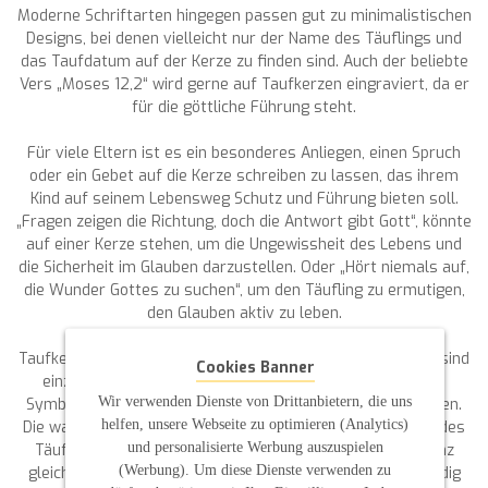
Moderne Schriftarten hingegen passen gut zu minimalistischen
Designs, bei denen vielleicht nur der Name des Täuflings und
das Taufdatum auf der Kerze zu finden sind. Auch der beliebte
Vers „Moses 12,2“ wird gerne auf Taufkerzen eingraviert, da er
für die göttliche Führung steht.
Für viele Eltern ist es ein besonderes Anliegen, einen Spruch
oder ein Gebet auf die Kerze schreiben zu lassen, das ihrem
Kind auf seinem Lebensweg Schutz und Führung bieten soll.
„Fragen zeigen die Richtung, doch die Antwort gibt Gott“, könnte
auf einer Kerze stehen, um die Ungewissheit des Lebens und
die Sicherheit im Glauben darzustellen. Oder „Hört niemals auf,
die Wunder Gottes zu suchen“, um den Täufling zu ermutigen,
den Glauben aktiv zu leben.
Taufkerzen sind weit mehr als nur Dekorationsobjekte. Sie sind
Cookies Banner
einzigartige Kunstwerke, die durch ihre Individualität und
Wir verwenden Dienste von Drittanbietern, die uns
Symbolik zu einem wichtigen Teil der Taufzeremonie werden.
helfen, unsere Webseite zu optimieren (Analytics)
Die warme Flamme der Kerze soll den Glauben im Herzen des
und personalisierte Werbung auszuspielen
Täuflings entfachen und ihn ein Leben lang begleiten. Ganz
(Werbung). Um diese Dienste verwenden zu
gleich, ob es sich um eine einfache Kerze oder ein aufwendig