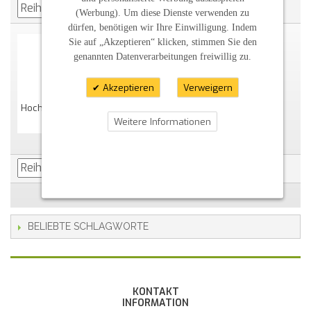
(Werbung). Um diese Dienste verwenden zu
dürfen, benötigen wir Ihre Einwilligung. Indem
Sie auf „Akzeptieren“ klicken, stimmen Sie den
genannten Datenverarbeitungen freiwillig zu.
Akzeptieren
Verweigern
Hochzeitskerze "schlicht" Vintage Mit Spruch Oval Abg. Perlmutt
Weitere Informationen
63,36 €
BELIEBTE SCHLAGWORTE
KONTAKT
INFORMATION