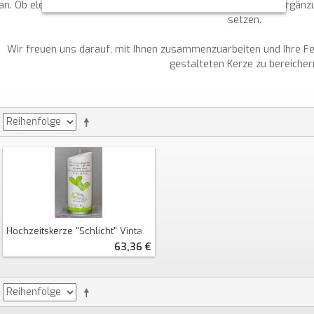
an. Ob elegant, modern oder klassisch – finden Sie die ideale Ergänzu
setzen.
Wir freuen uns darauf, mit Ihnen zusammenzuarbeiten und Ihre Feier
gestalteten Kerze zu bereicher
Hochzeitskerze "schlicht" Vintage Mit Spruch Oval Abg. Perlmutt
63,36 €