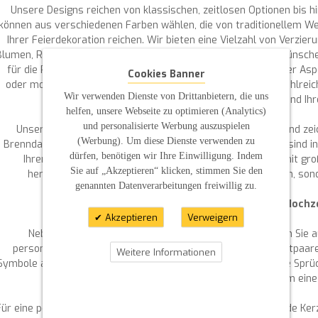
Unsere Designs reichen von klassischen, zeitlosen Optionen bis h
können aus verschiedenen Farben wählen, die von traditionellem We
Ihrer Feierdekoration reichen. Wir bieten eine Vielzahl von Verzier
Blumen, Ranken und Strasssteine, um Ihre Kerze nach Ihren Wünschen
für die Personalisierung Ihrer Kerze ist ebenfalls ein wichtiger As
Cookies Banner
oder moderne Sans-Serif-Optionen bevorzugen, wir bieten zahlreich
Wir verwenden Dienste von Drittanbietern, die uns
dass Ihre Kerze perfekt zu Ihrem Stil und Ihr
helfen, unsere Webseite zu optimieren (Analytics)
und personalisierte Werbung auszuspielen
Unsere Kerzen werden sorgfältig in Handarbeit gefertigt und zei
(Werbung). Um diese Dienste verwenden zu
Brenndauer sowie durch die hohe Qualität der Kerze aus. Sie sind i
dürfen, benötigen wir Ihre Einwilligung. Indem
Ihren Bedürfnissen gerecht zu werden. Jede Kerze wird mit gro
Sie auf „Akzeptieren“ klicken, stimmen Sie den
hergestellt, um sicherzustellen, dass sie nicht nur schön, son
genannten Datenverarbeitungen freiwillig zu.
Gestalten Sie Ihre individuelle Hochz
Akzeptieren
Verweigern
Neben der Auswahl der Farben und Verzierungen können Sie au
personalisieren. Geben Sie uns einfach die Namen des Brautpaa
Weitere Informationen
Symbole an, und wir setzen Ihre Vorstellungen um. Für längere Spr
Ihnen gerne zur Verfügung, um gemeinsam eine 
Für eine perfekte Präsentation Ihrer Kerzen bieten wir passende Ke