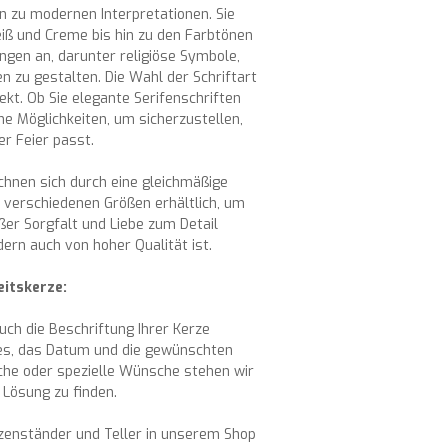
in zu modernen Interpretationen. Sie
iß und Creme bis hin zu den Farbtönen
ungen an, darunter religiöse Symbole,
 zu gestalten. Die Wahl der Schriftart
pekt. Ob Sie elegante Serifenschriften
e Möglichkeiten, um sicherzustellen,
er Feier passt.
chnen sich durch eine gleichmäßige
n verschiedenen Größen erhältlich, um
ßer Sorgfalt und Liebe zum Detail
dern auch von hoher Qualität ist.
eitskerze:
ch die Beschriftung Ihrer Kerze
res, das Datum und die gewünschten
üche oder spezielle Wünsche stehen wir
Lösung zu finden.
rzenständer und Teller in unserem Shop