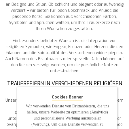
an Designs und Stilen. Ob schlicht und elegant oder aufwendig
verziert – wir bieten für jeden Geschmack und Anlass die
passende Kerze. Sie können aus verschiedenen Farben,
Symbolen und Sprüchen wählen, um Ihre Trauerkerze nach
Ihren Wünschen zu gestalten.
Ein besonders beliebter Wunsch ist die Integration von
religiösen Symbolen, wie Engeln, Kreuzen oder Herzen, die den
Glauben und die Spiritualität des Verstorbenen widerspiegeln.
Auch Namen des Brautpaares oder spezielle Daten können auf
den Kerzen verewigt werden, um die persönliche Note zu
unterstreichen.
TRAUERFEIERN IN VERSCHIEDENEN RELIGIÖSEN
UND KULTURELLEN KONTEXTEN
Cookies Banner
Unsere Trauerkerzen sind nicht nur für kirchliche Trauerfeiern
geeignet, sondern auch für freie Trauungen und
Wir verwenden Dienste von Drittanbietern, die uns
standesamtliche Trauungen. Wir berücksichtigen die
helfen, unsere Webseite zu optimieren (Analytics)
unterschiedlichen Bedürfnisse und Traditionen, sei es in der
und personalisierte Werbung auszuspielen
evangelischen oder katholischen Kirche, und bieten passende
(Werbung). Um diese Dienste verwenden zu