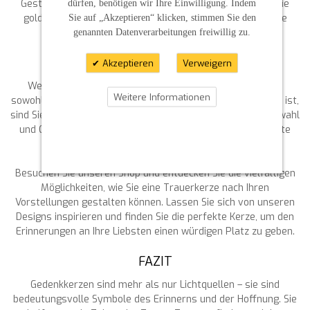
Gestaltungsmöglichkeiten für jede Zeremonie. Auch für die
dürfen, benötigen wir Ihre Einwilligung. Indem
goldene Hochzeit oder spezielle Gedenktage haben wir die
Sie auf „Akzeptieren“ klicken, stimmen Sie den
richtige Kerze im Angebot.
genannten Datenverarbeitungen freiwillig zu.
DIE PERFEKTE TRAUERKERZE FINDEN
Akzeptieren
Verweigern
Wenn Sie auf der Suche nach einer Trauerkerze sind, die
Weitere Informationen
sowohl qualitativ hochwertig als auch individuell gestaltbar ist,
sind Sie bei uns genau richtig. Wir stehen Ihnen bei der Auswahl
und Gestaltung Ihrer Gedenkkerze gerne beratend zur Seite
und sorgen dafür, dass Ihr Wunsch erfüllt wird.
Besuchen Sie unseren Shop und entdecken Sie die vielfältigen
Möglichkeiten, wie Sie eine Trauerkerze nach Ihren
Vorstellungen gestalten können. Lassen Sie sich von unseren
Designs inspirieren und finden Sie die perfekte Kerze, um den
Erinnerungen an Ihre Liebsten einen würdigen Platz zu geben.
FAZIT
Gedenkkerzen sind mehr als nur Lichtquellen – sie sind
bedeutungsvolle Symbole des Erinnerns und der Hoffnung. Sie