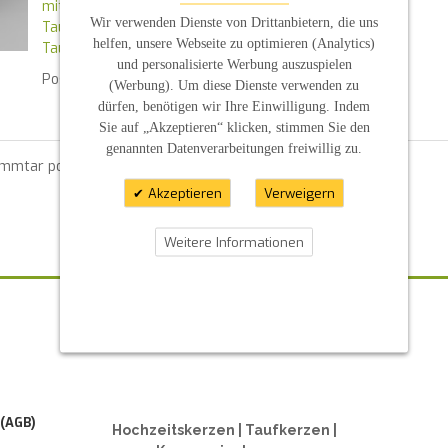
mit Taufspruch
Wir verwenden Dienste von Drittanbietern, die uns
Taube
helfen, unsere Webseite zu optimieren (Analytics)
Taufkerze
und personalisierte Werbung auszuspielen
Posted in
News
By :
ES PE
(Werbung). Um diese Dienste verwenden zu
dürfen, benötigen wir Ihre Einwilligung. Indem
Sie auf „Akzeptieren“ klicken, stimmen Sie den
genannten Datenverarbeitungen freiwillig zu.
ommtar posten zu können.
Akzeptieren
Verweigern
Weitere Informationen
ZAHLUNGSARTEN
 (AGB)
Hochzeitskerzen | Taufkerzen |