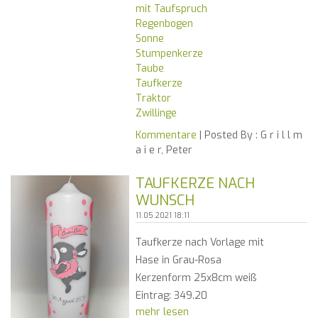
mit Taufspruch
Regenbogen
Sonne
Stumpenkerze
Taube
Taufkerze
Traktor
Zwillinge
Kommentare
| Posted By :
G r i l l m
a i e r, Peter
TAUFKERZE NACH
WUNSCH
11.05.2021 18:11
Taufkerze nach Vorlage mit
Hase in Grau-Rosa
Kerzenform 25x8cm weiß
Eintrag: 349.20
mehr lesen