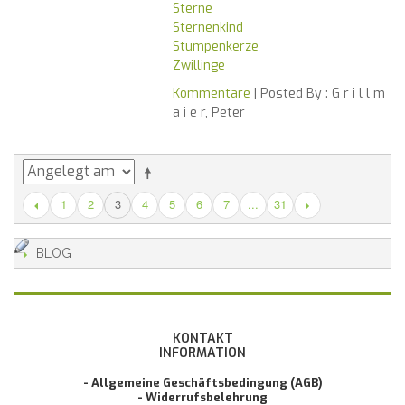
Sterne
Sternenkind
Stumpenkerze
Zwillinge
Kommentare
| Posted By :
G r i l l m
a i e r, Peter
1
2
4
5
6
7
...
31
3
BLOG
KONTAKT
INFORMATION
- Allgemeine Geschäftsbedingung (AGB)
- Widerrufsbelehrung