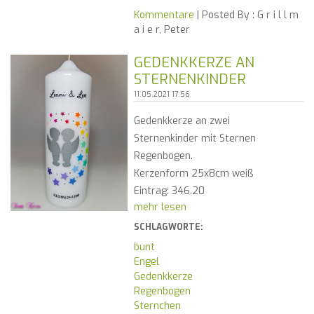
Kommentare
| Posted By :
G r i l l m
a i e r, Peter
GEDENKKERZE AN
STERNENKINDER
11.05.2021 17:56
Gedenkkerze an zwei
Sternenkinder mit Sternen
Regenbogen.
Kerzenform 25x8cm weiß
Eintrag: 346.20
mehr lesen
SCHLAGWORTE:
bunt
Engel
Gedenkkerze
Regenbogen
Sternchen