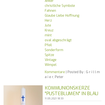
Anker
christliche Symbole
Fahnen
Glaube Liebe Hoffnung
Herz
Jute
Kreuz
mint
oval abgeschrägt
Pfeil
Sonderform
Spitze
Vintage
Wimpel
Kommentare
| Posted By :
G r i l l m
a i e r, Peter
KOMMUNIONSKERZE
"PUSTEBLUMEN" IN BLAU
11.05.2021 18:33