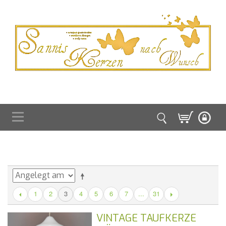
1
2
4
5
6
7
...
31
3
VINTAGE TAUFKERZE