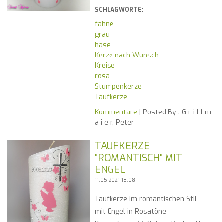
SCHLAGWORTE:
fahne
grau
hase
Kerze nach Wunsch
Kreise
rosa
Stumpenkerze
Taufkerze
Kommentare
| Posted By :
G r i l l m
a i e r, Peter
TAUFKERZE
"ROMANTISCH" MIT
ENGEL
11.05.2021 18:08
Taufkerze im romantischen Stil
mit Engel in Rosatöne