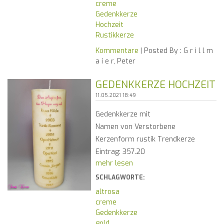
creme
Gedenkkerze
Hochzeit
Rustikkerze
Kommentare
| Posted By :
G r i l l m
a i e r, Peter
GEDENKKERZE HOCHZEIT
11.05.2021 18:49
Gedenkkerze mit
Namen von Verstorbene
Kerzenform rustik Trendkerze
Eintrag: 357.20
mehr lesen
SCHLAGWORTE:
altrosa
creme
Gedenkkerze
gold