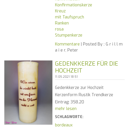
Konfirmationskerze
Kreuz
mit Taufspruch
Ranken
rosa
Stumpenkerze
Kommentare
| Posted By :
G r i l l m
a i e r, Peter
GEDENKKERZE FÜR DIE
HOCHZEIT
11.05.2021 18:51
Gedenkkerze zur Hochzeit
Kerzenform Rustik Trendkerze
Eintrag: 358.20
mehr lesen
SCHLAGWORTE:
bordeaux