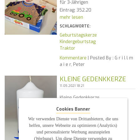
für 3-Jährigen
Eintrag: 352.20
mehr lesen
SCHLAGWORTE:
Geburtstagskerze
Kindergeburtstag
Traktor
Kommentare
| Posted By :
G r i l l m
a i e r, Peter
KLEINE GEDENKKERZE
11.05.2021 18:21
Kleine Gedenkkerze
Kerzenform 15x7cm weiß
Cookies Banner
Eintrag 351.20
Wir verwenden Dienste von Drittanbietern, die uns
mehr lesen
helfen, unsere Webseite zu optimieren (Analytics)
SCHLAGWORTE:
und personalisierte Werbung auszuspielen
blau
(Werbung). Um diese Dienste verwenden zu