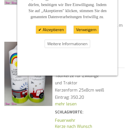
Gedenkkerze
dürfen, benötigen wir Ihre Einwilligung. Indem
Pusteblumen
Sie auf „Akzeptieren“ klicken, stimmen Sie den
Trauerkerze
genannten Datenverarbeitungen freiwillig zu.
Kommentare
| Posted By :
G r i l l m
Akzeptieren
Verweigern
a i e r, Peter
ZWILLINGSTAUFKERZE
Weitere Informationen
MIT FEUERWEHR UND
TRAKTOR
11.05.2021 18:15
Taufkerze für Zwillinge
und Traktor
Kerzenform 25x8cm weiß
Eintrag: 350.20
mehr lesen
SCHLAGWORTE:
Feuerwehr
Kerze nach Wunsch