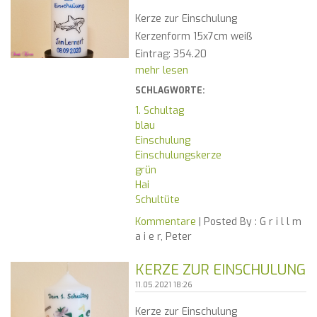
Kerze zur Einschulung
Kerzenform 15x7cm weiß
Eintrag: 354.20
mehr lesen
SCHLAGWORTE:
1. Schultag
blau
Einschulung
Einschulungskerze
grün
Hai
Schultüte
Kommentare
| Posted By :
G r i l l m
a i e r, Peter
KERZE ZUR EINSCHULUNG
11.05.2021 18:26
Kerze zur Einschulung