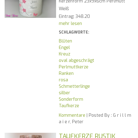
Kerzenform 23x9x6cm Perlmutt
Weiß
Eintrag: 348.20
mehr lesen
SCHLAGWORTE:
Blüten
Engel
Kreuz
oval abgeschrägt
Perlmuttkerze
Ranken
rosa
Schmetterlinge
silber
Sonderform
Taufkerze
Kommentare
| Posted By :
G r i l l m
a i e r, Peter
TAUFKERZE RUSTIK