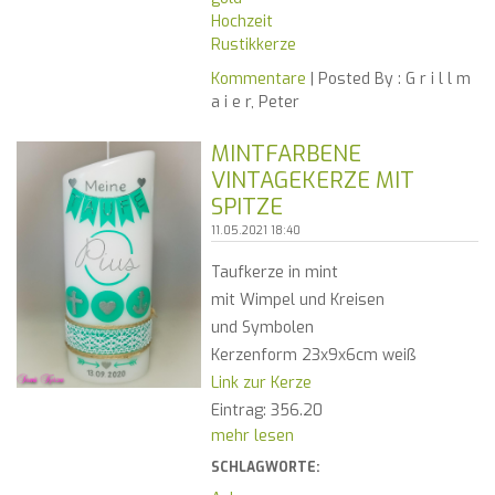
Hochzeit
Rustikkerze
Kommentare
| Posted By :
G r i l l m
a i e r, Peter
MINTFARBENE
VINTAGEKERZE MIT
SPITZE
11.05.2021 18:40
Taufkerze in mint
mit Wimpel und Kreisen
und Symbolen
Kerzenform 23x9x6cm weiß
Link zur Kerze
Eintrag: 356.20
mehr lesen
SCHLAGWORTE: