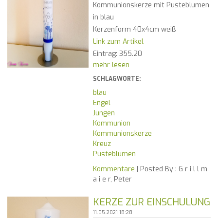
Kommunionskerze mit Pusteblumen
in blau
Kerzenform 40x4cm weiß
Link zum Artikel
Eintrag: 355.20
mehr lesen
SCHLAGWORTE:
blau
Engel
Jungen
Kommunion
Kommunionskerze
Kreuz
Pusteblumen
Kommentare
| Posted By :
G r i l l m
a i e r, Peter
KERZE ZUR EINSCHULUNG
11.05.2021 18:28