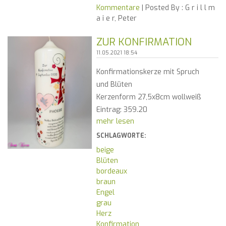
Kommentare
| Posted By :
G r i l l m
a i e r, Peter
ZUR KONFIRMATION
11.05.2021 18:54
Konfirmationskerze mit Spruch
und Blüten
Kerzenform 27,5x8cm wollweiß
Eintrag: 359.20
mehr lesen
SCHLAGWORTE:
beige
Blüten
bordeaux
braun
Engel
grau
Herz
Konfirmation