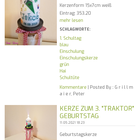
Kerzenform 15x7cm weiß
Eintrag: 353.20
mehr lesen
SCHLAGWORTE:
1. Schultag
blau
Einschulung
Einschulungskerze
grün
Hai
Schultüte
Kommentare
| Posted By :
G r i l l m
a i e r, Peter
KERZE ZUM 3. "TRAKTOR"
GEBURTSTAG
11.05.2021 18:23
Geburtstagskerze