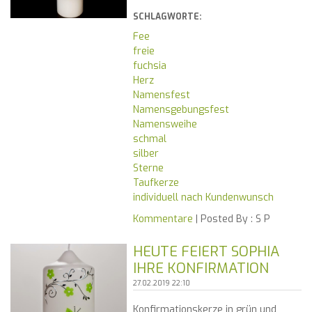
SCHLAGWORTE:
Fee
freie
fuchsia
Herz
Namensfest
Namensgebungsfest
Namensweihe
schmal
silber
Sterne
Taufkerze
individuell nach Kundenwunsch
Kommentare
| Posted By :
S P
HEUTE FEIERT SOPHIA
IHRE KONFIRMATION
27.02.2019 22:10
Konfirmationskerze in grün und