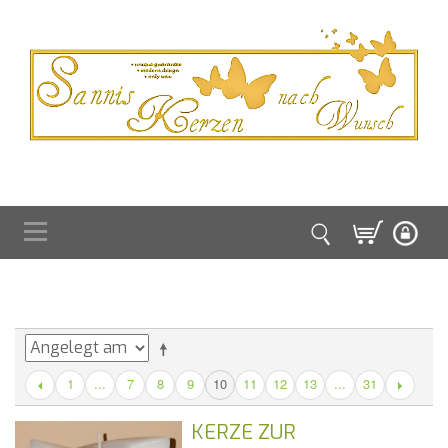
1
...
7
8
9
11
12
13
...
31
10
KERZE ZUR