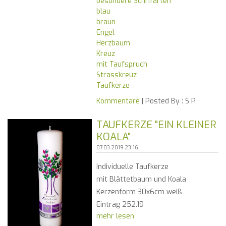
besondere Schrifarten
blau
braun
Engel
Herzbaum
Kreuz
mit Taufspruch
Strasskreuz
Taufkerze
Kommentare
| Posted By :
S P
TAUFKERZE "EIN KLEINER
KOALA"
07.03.2019 23:16
Individuelle Taufkerze
mit Blättetbaum und Koala
Kerzenform 30x6cm weiß
Eintrag 252.19
mehr lesen