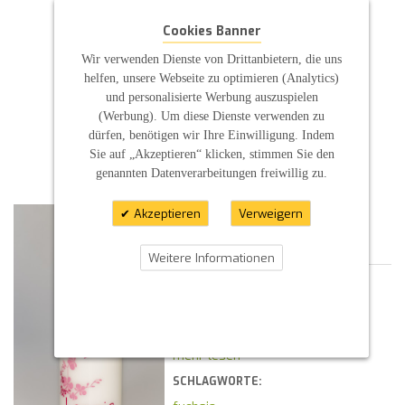
Kirschblüten
Cookies Banner
Konfirmation
Konfirmationskerze
Wir verwenden Dienste von Drittanbietern, die uns
Kreuz
helfen, unsere Webseite zu optimieren (Analytics)
mit Taufspruch
und personalisierte Werbung auszuspielen
pink
(Werbung). Um diese Dienste verwenden zu
Ranken
dürfen, benötigen wir Ihre Einwilligung. Indem
Stumpenkerze
Sie auf „Akzeptieren“ klicken, stimmen Sie den
Kommentare
| Posted By :
S P
genannten Datenverarbeitungen freiwillig zu.
KONFIRMATION
Akzeptieren
Verweigern
„ORCHIDEENKERZE“
Weitere Informationen
27.02.2019 21:58
Konfirmationskerze
mit Orchideen Pink
Eintrag 246.19
mehr lesen
SCHLAGWORTE: