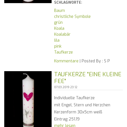
SCHLAGWORTE:
Baum
christliche Symbole
grün
Koala
Koalabär
lila
pink
Taufkerze
Kommentare
| Posted By :
S P
TAUFKERZE "EINE KLEINE
FEE"
07.03.2019 23:12
Individuelle Taufkerze
mit Engel, Stern und Herzchen
Kerzenform 30x5cm weiß
Eintrag 251.19
mehr lesen