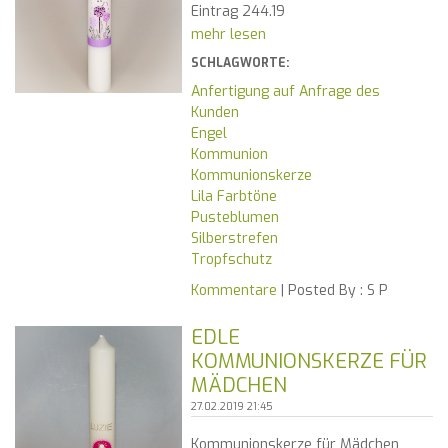
Eintrag 244.19
mehr lesen
SCHLAGWORTE:
Anfertigung auf Anfrage des
Kunden
Engel
Kommunion
Kommunionskerze
Lila Farbtöne
Pusteblumen
Silberstrefen
Tropfschutz
Kommentare
| Posted By :
S P
EDLE
KOMMUNIONSKERZE FÜR
MÄDCHEN
27.02.2019 21:45
Kommunionskerze für Mädchen