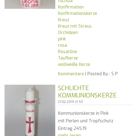
fuchsia
Konfirmation
Konfirmationskerze
Kreuz
Kreuz mit Strass
Orchideen
pink
rosa
Rosatöne
Taufkerze
wollweiße Kerze
Kommentare
| Posted By :
S P
SCHLICHTE
KOMMUNIONSKERZE
27.02.2019 21:53
Kommunionskerze in Pink
mit Perlen und Tropfschutz
Eintrag 245.19
mehr lesen