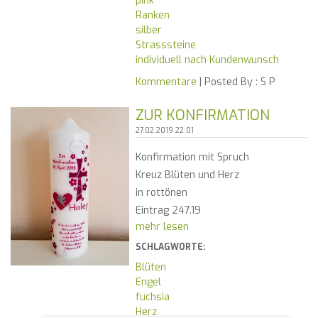
pink
Ranken
silber
Strasssteine
individuell nach Kundenwunsch
Kommentare
| Posted By :
S P
ZUR KONFIRMATION
27.02.2019 22:01
Konfirmation mit Spruch
Kreuz Blüten und Herz
in rottönen
Eintrag 247.19
mehr lesen
SCHLAGWORTE:
Blüten
Engel
fuchsia
Herz