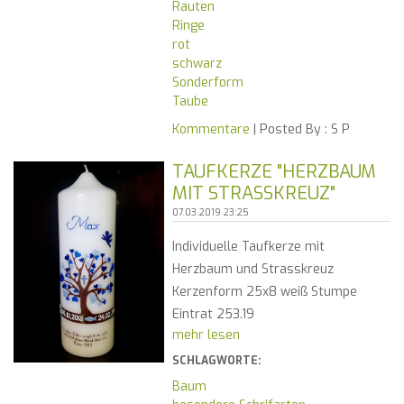
Rauten
Ringe
rot
schwarz
Sonderform
Taube
Kommentare
| Posted By :
S P
TAUFKERZE "HERZBAUM
MIT STRASSKREUZ"
07.03.2019 23:25
Individuelle Taufkerze mit
Herzbaum und Strasskreuz
Kerzenform 25x8 weiß Stumpe
Eintrat 253.19
mehr lesen
SCHLAGWORTE:
Baum